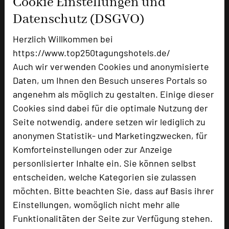
Cookie Einstellungen und
Datenschutz (DSGVO)
Ausstellungsfläche
1200 qm
Zimmer
75
Herzlich Willkommen bei
Doppelzimmer
75
https://www.top250tagungshotels.de/
Auch wir verwenden Cookies und anonymisierte
Daten, um Ihnen den Besuch unseres Portals so
Besonders geeignet für
angenehm als möglich zu gestalten. Einige dieser
Cookies sind dabei für die optimale Nutzung der
Seite notwendig, andere setzen wir lediglich zu
Seminar, Konferenz, Klausur, Event, Kreativprozesse
anonymen Statistik- und Marketingzwecken, für
Komforteinstellungen oder zur Anzeige
personlisierter Inhalte ein. Sie können selbst
3853 Seiten dieses Hotels wurden in den
entscheiden, welche Kategorien sie zulassen
vergangenen 30 Tagen auf diesem Portal aufgerufen.
möchten. Bitte beachten Sie, dass auf Basis ihrer
Einstellungen, womöglich nicht mehr alle
Funktionalitäten der Seite zur Verfügung stehen.