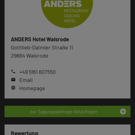
ANDERS Hotel Walsrode
Gottlieb-Daimler Straße 11
29664 Walsrode
+49 5161 607550
phone
Email
mail
Homepage
language
add_circle
zur Tagungsanfrage hinzufügen
Bewertung