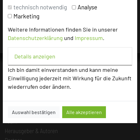
Impressum zum Hotel
technisch notwendig
Analyse
Für die Verwendung der Bilder haben die jeweiligen Hotels die
Marketing
Nutzungsrechte für dieses Portal eingeräumt und sind dafür
verantwortlich.
Weitere Informationen finden Sie in unserer
Datenschutzerklärung
und
Impressum
.
Details anzeigen
Ich bin damit einverstanden und kann meine
Einwilligung jederzeit mit Wirkung für die Zukunft
Die Idee
wiederrufen oder ändern.
Über uns
Mission
Kategorie
Auswahl bestätigen
Alle akzeptieren
Team
Herausgeber & Autoren