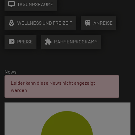
desktop_mac
TAGUNGSRÄUME
local_florist
train
WELLNESS UND FREIZEIT
ANREISE
account_balance_wallet
extension
PREISE
RAHMENPROGRAMM
News
Fehler:
Leider kann diese News nicht angezeigt
werden.