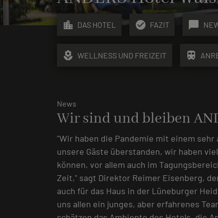
location_city
check_circle
chat_bubble
DAS HOTEL
FAZIT
NE
local_florist
train
WELLNESS UND FREIZEIT
ANR
News
Wir sind und bleiben A
"Wir haben die Pandemie mit einem sehr 
unsere Gäste überstanden, wir haben vie
können, vor allem auch im Tagungsbereich 
Zeit," sagt Direktor Reimer Eisenberg, d
auch für das Haus in der Lüneburger Heide
uns allen ein junges, aber erfahrenes Te
schätzen das Ambiente des Hotels, die A