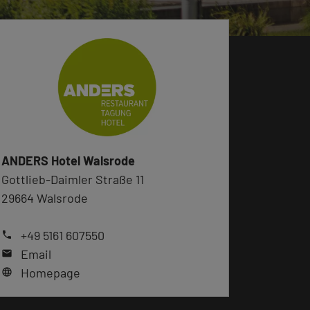
ANDERS Hotel Walsrode
Gottlieb-Daimler Straße 11
29664 Walsrode
+49 5161 607550
phone
Email
mail
Homepage
language