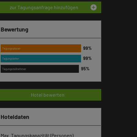
add_circle
zur Tagungsanfrage hinzufügen
Bewertung
Tagungsplaner
Tagungsleiter
Tagungsteilnehmer
Hotel bewerten
Hoteldaten
Max. Tagungskapazität (Personen)