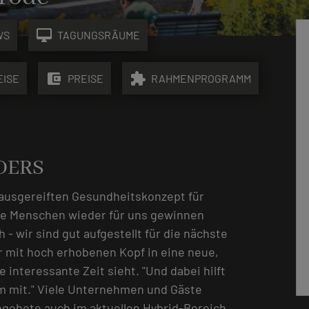
desktop_mac
WS
TAGUNGSRÄUME
account_balance_wallet
extension
EISE
PREISE
RAHMENPROGRAMM
NDERS
ausgereiften Gesundheitskonzept für
le Menschen wieder für uns gewinnen
- wir sind gut aufgestellt für die nächste
er mit hoch erhobenen Kopf in eine neue,
 interessante Zeit sieht. "Und dabei hilft
am mit." Viele Unternehmen und Gäste
ngebote auch im aktuellen Hybrid-Bereich,