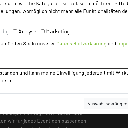
heiden, welche Kategorien sie zulassen möchten. Bitte 
en gefällt auch "ohne Kekse", die
tellungen, womöglich nicht mehr alle Funktionalitäten de
Ausflüge in die Region geht, um
rund um das Hotel im Grünen.
ndig
Analyse
Marketing
 und Mitarbeiter ständig, motiviert sie,
en finden Sie in unserer
Datenschutzerklärung
und
Imp
identifizieren. Acht neue Azubis werden
 sie werden eine perfekte Ausbildung
itwirken. Der Standard des Hauses wird so
halten. Ein Grund mehr, wieder auf eine
rstanden und kann meine Einwilligung jederzeit mit Wirk
hl durch die Tagungstrainer aus ganz
ndern.
Auswahl bestätigen
jeder Mensch ANDERS ist. Wer besondere
hulungen hat, tagt im ANDERS Hotel
en wir für jedes Event den passenden