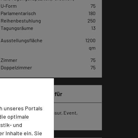
U-Form
75
Parlamentarisch
180
Reihenbestuhlung
250
Tagungsräume
13
Ausstellungsfläche
1200
qm
Zimmer
75
Doppelzimmer
75
Besonders geeignet für
h unseres Portals
Seminar, Konferenz, Klausur, Event,
die optimale
Kreativprozesse
stik- und
 Inhalte ein. Sie