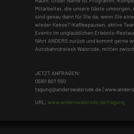
Raum. Unser Name ist Programm: Kompet
Mitarbeiter, die unsere Gäste umsorgen,
sind genau dann für Sie da, wenn Sie ein
wieder Kekse!“-Kaffeepausen, aktive Te
Events im unglaublichen Erlebnis-Restau
fährt ANDERS zurück und kommt gerne wi
Autobahndreieck Walsrode, mitten zwis
JETZT ANFRAGEN:
05161 607 550
tagung@anderswalsrode.de | www.anders
URL:
www.anderswalsrode.de/tagung