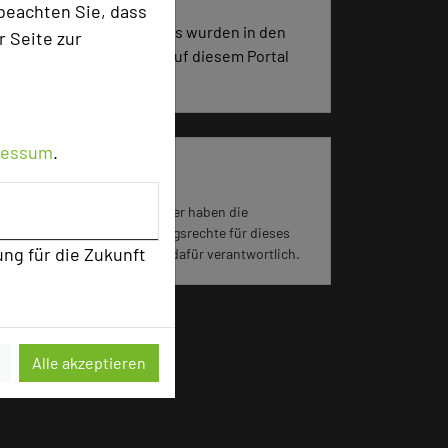
beachten Sie, dass
3828 Seiten dieses Hotels wurden in den
r Seite zur
vergangenen 30 Tagen auf diesem Portal
aufgerufen.
ressum
.
Impressum zum Hotel
Für die Verwendung der Bilder haben die
jeweiligen Hotels die Nutzungsrechte für dieses
ung für die Zukunft
Portal eingeräumt und sind dafür verantwortlich.
Alle akzeptieren