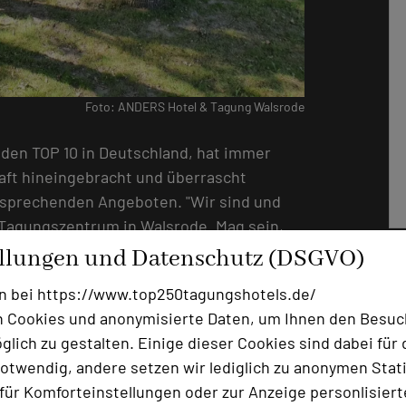
Foto: ANDERS Hotel & Tagung Walsrode
 den TOP 10 in Deutschland, hat immer
aft hineingebracht und überrascht
ntsprechenden Angeboten. "Wir sind und
Tagungszentrum in Walsrode. Mag sein,
ver, Hamburg und Bremen dazu beiträgt,
ellungen und Datenschutz (DSGVO)
h das technisch ausgereifte Angebot in
n bei https://www.top250tagungshotels.de/
er nur lächelt und – fast - jede Idee der
 Cookies und anonymisierte Daten, um Ihnen den Besuc
 einfach auf unsere Gäste, wollen
lich zu gestalten. Einige dieser Cookies sind dabei für 
otwendig, andere setzen wir lediglich zu anonymen Stati
ür Komforteinstellungen oder zur Anzeige personlisierter
 kommt an, die kreativen Ideen in den