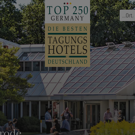
...
Ort
,
rode