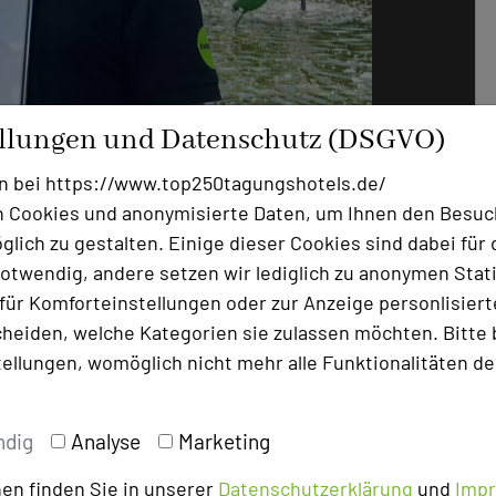
ellungen und Datenschutz (DSGVO)
n bei https://www.top250tagungshotels.de/
 Cookies und anonymisierte Daten, um Ihnen den Besuc
lich zu gestalten. Einige dieser Cookies sind dabei für 
Foto: ANDERS Hotel Walsrode
otwendig, andere setzen wir lediglich zu anonymen Stati
ür Komforteinstellungen oder zur Anzeige personlisierter
n im Haus das gesamte Berichtsheftwesen
heiden, welche Kategorien sie zulassen möchten. Bitte 
isiert habe. Corona bot den Azubis viel
tellungen, womöglich nicht mehr alle Funktionalitäten de
ftsleitung bei dieser App als „Azubis“
Plattform bei Quizduellen zum Thema
ndig
Analyse
Marketing
Wer den Chef schlägt, konnte ein
 dadurch spielerisch gelernt, auch die
en finden Sie in unserer
Datenschutzerklärung
und
Imp