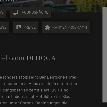
desktop_mac
WS
TAGUNGSRÄUME
account_balance_wallet
extension
EISE
PREISE
RAHMENPROGRAMM
trieb vom DEHOGA
esonders stolz sein: Der Deutsche Hotel-
s renommierte Haus als einen der ersten
dungsbetrieb zertifiziert. „Wir sind
s Team haben“, sagt Hoteldirektor Klaus
uation unter Corona-Bedingungen die