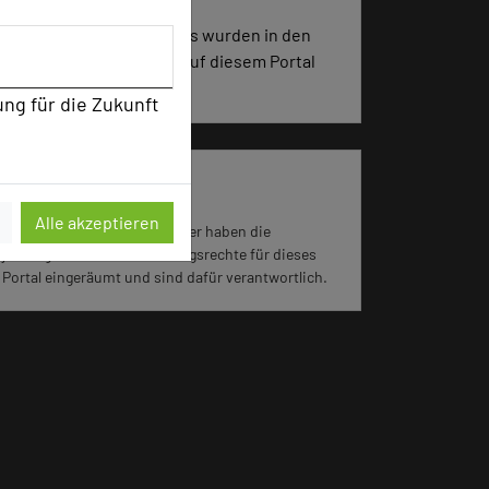
3785 Seiten dieses Hotels wurden in den
vergangenen 30 Tagen auf diesem Portal
aufgerufen.
ung für die Zukunft
Impressum zum Hotel
Alle akzeptieren
Für die Verwendung der Bilder haben die
jeweiligen Hotels die Nutzungsrechte für dieses
Portal eingeräumt und sind dafür verantwortlich.