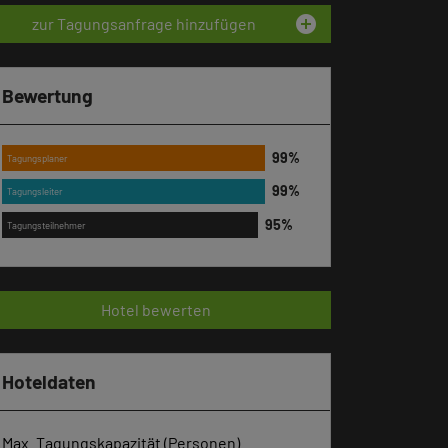
add_circle
zur Tagungsanfrage hinzufügen
Bewertung
Tagungsplaner
Tagungsleiter
Tagungsteilnehmer
Hotel bewerten
Hoteldaten
Max. Tagungskapazität (Personen)