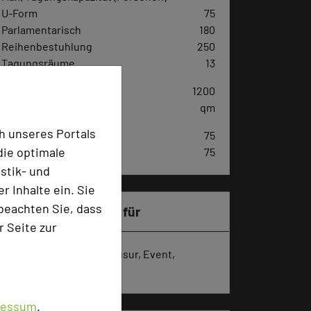
U-Form
75
Parlamentarisch
180
Reihenbestuhlung
250
Tagungsräume
13
Ausstellungsfläche
1200
qm
h unseres Portals
Zimmer
75
die optimale
Doppelzimmer
75
stik- und
 Inhalte ein. Sie
beachten Sie, dass
Besonders geeignet für
r Seite zur
Seminar, Konferenz, Klausur, Event,
Kreativprozesse
ressum
.