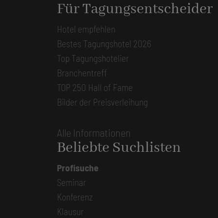
Für Tagungsentscheider
Hotel empfehlen
Bestes Tagungshotel 2026
Top Tagungshotelier
Branchentreff
TOP 250 Hall of Fame
Bilder der Preisverleihung
Alle Informationen
Beliebte Suchlisten
Profisuche
Seminar
Konferenz
Klausur