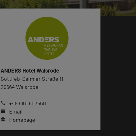
ANDERS Hotel Walsrode
Gottlieb-Daimler Straße 11
29664 Walsrode
+49 5161 607550
phone
Email
mail
Homepage
language