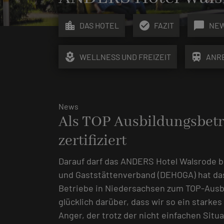
location_city
check_circle
chat_bubble
DAS HOTEL
FAZIT
NE
local_florist
train
WELLNESS UND FREIZEIT
ANR
News
Als TOP Ausbildungsbe
zertifiziert
Darauf darf das ANDERS Hotel Walsrode b
und Gaststättenverband (DEHOGA) hat da
Betriebe in Niedersachsen zum TOP-Ausbil
glücklich darüber, dass wir so ein starke
Anger, der trotz der nicht einfachen Sit