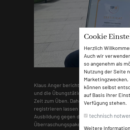
Cookie Einst
Herzlich Willkomme
Auch wir verwenden
so angenehm als mög
Nutzung der Seite n
Marketingzwecken, f
Klaus Anger berichtet darüber, dass ma
können selbst entsc
und die Übungstätigkeiten per App digital
auf Basis ihrer Eins
Zeit zum Üben. Daher habe sich die Geschä
Verfügung stehen.
registrieren lassen und sei dort auf der 
technisch notwe
Ausbildung gegen die Azubis angetreten. 
Überraschungspaket gewinnen. „Alle haben
Weitere Information