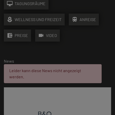
desktop_mac
TAGUNGSRÄUME
local_florist
train
WELLNESS UND FREIZEIT
ANREISE
account_balance_wallet
videocam
PREISE
VIDEO
News
Fehler:
Leider kann diese News nicht angezeigt
werden.