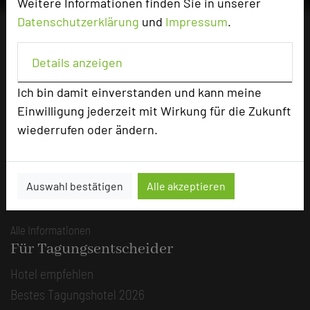
Weitere Informationen finden Sie in unserer
Datenschutzerklärung
und
Impressum
.
Die Idee
Details anzeigen
Über uns
Ich bin damit einverstanden und kann meine
Mission
Einwilligung jederzeit mit Wirkung für die Zukunft
Kategorie
wiederrufen oder ändern.
Team
Herausgeber & Autoren
Partner
Auswahl bestätigen
Alle akzeptieren
Alle Informationen
Für Tagungsentscheider
Hotel empfehlen
Bestes Tagungshotel 2026