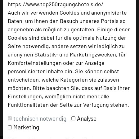
Besonders geeignet für
https://www.top250tagungshotels.de/
Auch wir verwenden Cookies und anonymisierte
Seminar, Konferenz, Klausur, Kreativprozesse
Daten, um Ihnen den Besuch unseres Portals so
angenehm als möglich zu gestalten. Einige dieser
Cookies sind dabei für die optimale Nutzung der
Seite notwendig, andere setzen wir lediglich zu
2115 Seiten dieses Hotels wurden in den
anonymen Statistik- und Marketingzwecken, für
vergangenen 30 Tagen auf diesem Portal aufgerufen.
Komforteinstellungen oder zur Anzeige
personlisierter Inhalte ein. Sie können selbst
entscheiden, welche Kategorien sie zulassen
Impressum zum Hotel
möchten. Bitte beachten Sie, dass auf Basis ihrer
Einstellungen, womöglich nicht mehr alle
Für die Verwendung der Bilder haben die jeweiligen Hotels die
Nutzungsrechte für dieses Portal eingeräumt und sind dafür
Funktionalitäten der Seite zur Verfügung stehen.
verantwortlich.
technisch notwendig
Analyse
Marketing