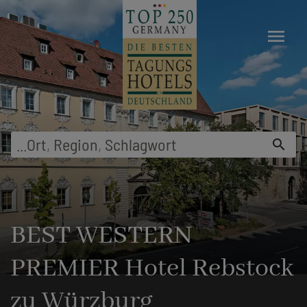
menu
...
Ort
,
Region
,
Schlagwort
search
BEST WESTERN
PREMIER Hotel Rebstock
zu Würzburg