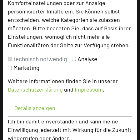
Komforteinstellungen oder zur Anzeige
mit avantgardistischer Feinschmeckerküche
personlisierter Inhalte ein. Sie können selbst
wurde vom renommierten Guide Michelin 2017
entscheiden, welche Kategorien sie zulassen
zum fünften Mal in Folge mit einem Stern
möchten. Bitte beachten Sie, dass auf Basis ihrer
ausgezeichnet. Auf der Speisekarte finden sich
Einstellungen, womöglich nicht mehr alle
traditionell fränkische Gerichte aus regionalen
Funktionalitäten der Seite zur Verfügung stehen.
Produkten, die komplett „dekonstruiert“ und
völlig neu interpretiert werden. Die
technisch notwendig
Analyse
Fußgängerzone, die Residenz, der Dom, das
Marketing
Museum am Dom, die alte Mainbrücke und viele
andere Sehenswürdigkeiten sind vom Hotel
Weitere Informationen finden Sie in unserer
fußläufig zu erreichen.
Datenschutzerklärung
und
Impressum
.
URL:
www.bestwestern.de
Details anzeigen
URL:
www.rebstock.com
Ich bin damit einverstanden und kann meine
Einwilligung jederzeit mit Wirkung für die Zukunft
wiederrufen oder ändern.