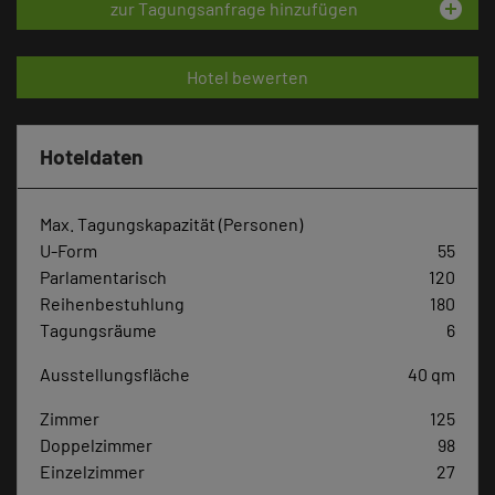
add_circle
zur Tagungsanfrage hinzufügen
Hotel bewerten
Hoteldaten
Max. Tagungskapazität (Personen)
U-Form
55
Parlamentarisch
120
Reihenbestuhlung
180
Tagungsräume
6
Ausstellungsfläche
40 qm
Zimmer
125
Doppelzimmer
98
Einzelzimmer
27