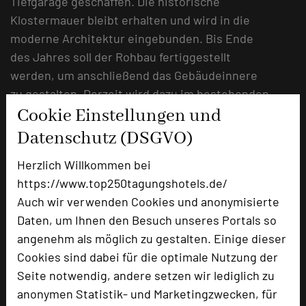
Tiefgarage geschaffen. Die historische
Klostermauer bleibt erhalten und wird in die
moderne Architektur eingebunden. Bis Ende
des Jahres soll der Rohbau fertiggestellt
werden, um anschließend das Gebäudeinnere
zu gestalten. Derzeit wird dazu im bestehenden
Cookie Einstellungen und
Hotel ein Musterzimmer kreiert. Gäste und
Mitarbeiter können ihr Feedback geben und
Datenschutz (DSGVO)
somit auf das Einrichtungskonzept Einfluss
Herzlich Willkommen bei
nehmen.
https://www.top250tagungshotels.de/
Auch wir verwenden Cookies und anonymisierte
Das Best Western Premier Hotel Rebstock liegt
Daten, um Ihnen den Besuch unseres Portals so
als eine der ältesten Herbergen Deutschlands
angenehm als möglich zu gestalten. Einige dieser
zwischen Weinbergen und kulturellen
Cookies sind dabei für die optimale Nutzung der
Baudenkmälern in der Würzburger Innenstadt.
Seite notwendig, andere setzen wir lediglich zu
Es verfügt über 72 Zimmer und ist seit 1408 als
anonymen Statistik- und Marketingzwecken, für
Gasthaus bekannt. Das Restaurant KUNO 1408