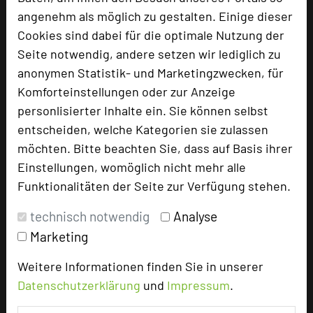
…und von der Nase bis zum Schwanz
angenehm als möglich zu gestalten. Einige dieser
Geschäftsführer Poth und Küchenchef Wallner
Cookies sind dabei für die optimale Nutzung der
liegt es am Herzen, in allen Bereichen des
Seite notwendig, andere setzen wir lediglich zu
Hotels und des F&B-Bereichs besonders
anonymen Statistik- und Marketingzwecken, für
ressourcenschonend und damit nachhaltig zu
Komforteinstellungen oder zur Anzeige
wirtschaften. Technisch schaffen dafür das
personlisierter Inhalte ein. Sie können selbst
hoteleigene Blockheizkraftwerk, die 285
entscheiden, welche Kategorien sie zulassen
Kilowatt Photovoltaik-Anlage oder moderne
möchten. Bitte beachten Sie, dass auf Basis ihrer
Luftfilteranlagen in der Küche die
Einstellungen, womöglich nicht mehr alle
entsprechenden Voraussetzungen. Ein
Funktionalitäten der Seite zur Verfügung stehen.
weiterer großer Punkt ist der Umgang mit
technisch notwendig
Analyse
Lebensmitteln. Das Best Western Plus Kurhotel
Marketing
an der Obermaintherme ist Mitglied im Verband
„United against Waste“, der sich für die
Weitere Informationen finden Sie in unserer
Reduzierung von Lebensmittelabfällen
Datenschutzerklärung
und
Impressum
.
einsetzt. Fabian Wallner möchte aktiv gegen