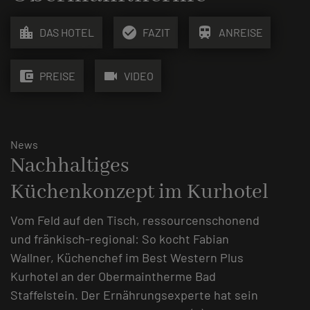
location_city
check_circle
train
DAS HOTEL
FAZIT
ANREISE
account_balance_wallet
videocam
PREISE
VIDEO
News
Nachhaltiges
Küchenkonzept im Kurhotel
Vom Feld auf den Tisch, ressourcenschonend
und fränkisch-regional: So kocht Fabian
Wallner, Küchenchef im Best Western Plus
Kurhotel an der Obermaintherme Bad
Staffelstein. Der Ernährungsexperte hat sein