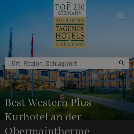
menu
...
Ort
,
Region
,
Schlagwort
search
Best Western Plus
Kurhotel an der
Obermaintherme