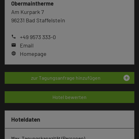
Obermaintherme
Am Kurpark 7
96231 Bad Staffelstein
+49 9573 333-0
phone
Email
mail
Homepage
language
add_circle
zur Tagungsanfrage hinzufügen
Hotel bewerten
Hoteldaten
Max. Tagungskapazität (Personen)