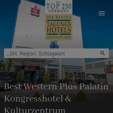
menu
...
Ort
,
Region
,
Schlagwort
search
Best Western Plus Palatin
Kongresshotel &
Kulturzentrum