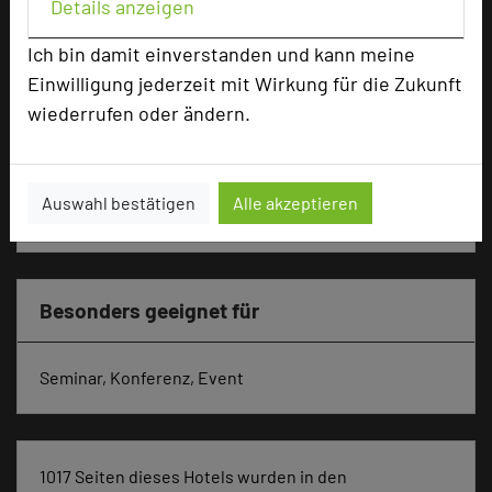
Details anzeigen
Tagungsräume
15
Ich bin damit einverstanden und kann meine
Ausstellungsfläche
860 qm
Einwilligung jederzeit mit Wirkung für die Zukunft
Zimmer
134
wiederrufen oder ändern.
Doppelzimmer
110
Einzelzimmer
5
Studios
16
Auswahl bestätigen
Alle akzeptieren
Suiten
3
Besonders geeignet für
Seminar, Konferenz, Event
1017 Seiten dieses Hotels wurden in den