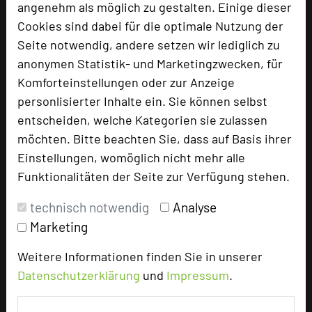
angenehm als möglich zu gestalten. Einige dieser
Bewertung
Cookies sind dabei für die optimale Nutzung der
Seite notwendig, andere setzen wir lediglich zu
Tagungsplaner
anonymen Statistik- und Marketingzwecken, für
Komforteinstellungen oder zur Anzeige
Tagungsleiter
personlisierter Inhalte ein. Sie können selbst
Tagungsteilnehmer
entscheiden, welche Kategorien sie zulassen
möchten. Bitte beachten Sie, dass auf Basis ihrer
Einstellungen, womöglich nicht mehr alle
Hotel bewerten
Funktionalitäten der Seite zur Verfügung stehen.
technisch notwendig
Analyse
Hoteldaten
Marketing
Weitere Informationen finden Sie in unserer
Max. Tagungskapazität (Personen)
Datenschutzerklärung
und
Impressum
.
U-Form
50
Parlamentarisch
636
Reihenbestuhlung
1263