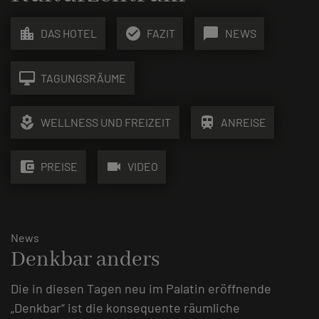
location_city
check_circle
chat_bubble
DAS HOTEL
FAZIT
NEWS
desktop_mac
TAGUNGSRÄUME
local_florist
train
WELLNESS UND FREIZEIT
ANREISE
account_balance_wallet
videocam
PREISE
VIDEO
News
Denkbar anders
Die in diesen Tagen neu im Palatin eröffnende
„Denkbar“ ist die konsequente räumliche