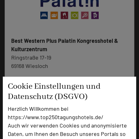
Best Western Plus Palatin Kongresshotel &
Kulturzentrum
Ringstraße 17-19
69168 Wiesloch
+49 6222 582-600
phone
Cookie Einstellungen und
Email
mail
Datenschutz (DSGVO)
Homepage
language
Herzlich Willkommen bei
https://www.top250tagungshotels.de/
add_circle
zur Tagungsanfrage hinzufügen
Auch wir verwenden Cookies und anonymisierte
Daten, um Ihnen den Besuch unseres Portals so