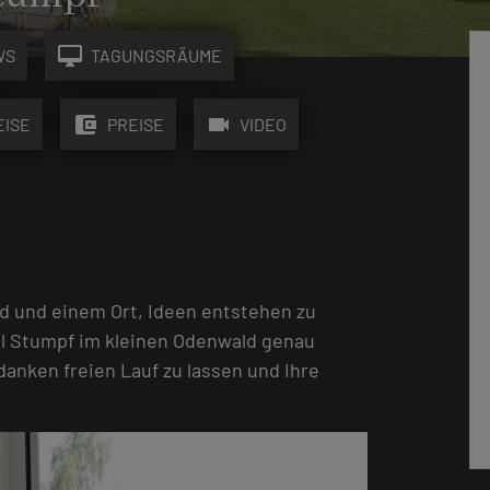
desktop_mac
WS
TAGUNGSRÄUME
account_balance_wallet
videocam
EISE
PREISE
VIDEO
d und einem Ort, Ideen entstehen zu
el Stumpf im kleinen Odenwald genau
edanken freien Lauf zu lassen und Ihre