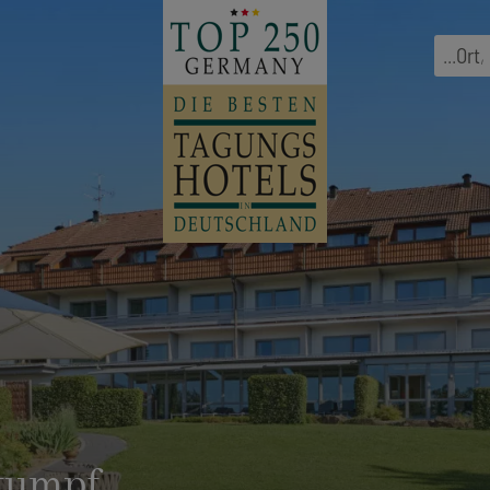
...
Ort
,
tumpf