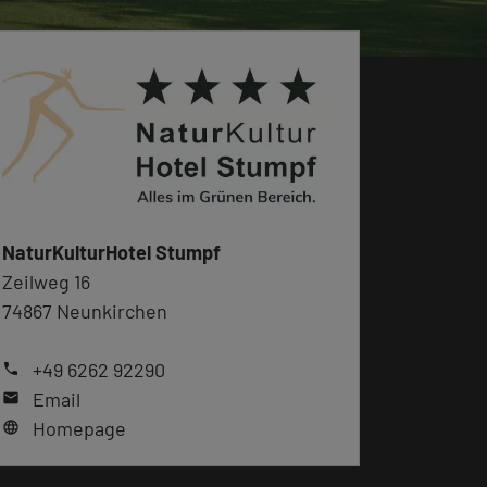
NaturKulturHotel Stumpf
Zeilweg 16
74867 Neunkirchen
+49 6262 92290
phone
Email
mail
Homepage
language