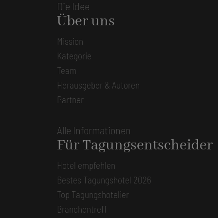
Die Idee
Über uns
Mission
Kategorie
Team
Herausgeber & Autoren
Partner
Alle Informationen
Für Tagungsentscheider
Hotel empfehlen
Bestes Tagungshotel 2026
Top Tagungshotelier
Branchentreff