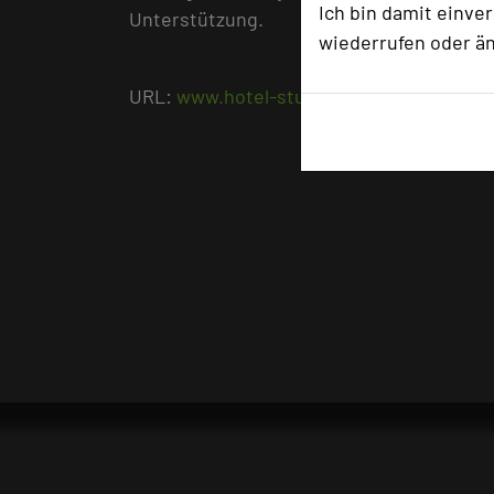
Ich bin damit einve
Unterstützung.
wiederrufen oder ä
URL:
www.hotel-stumpf.de/de/tagungsho