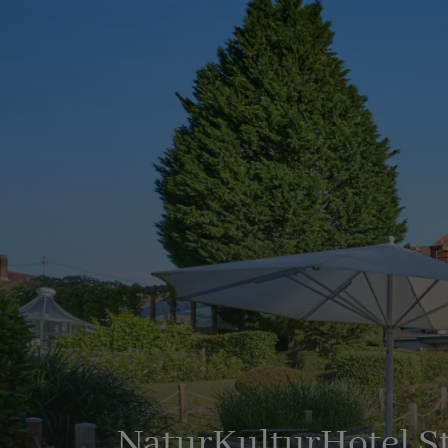
NaturKulturHotel S