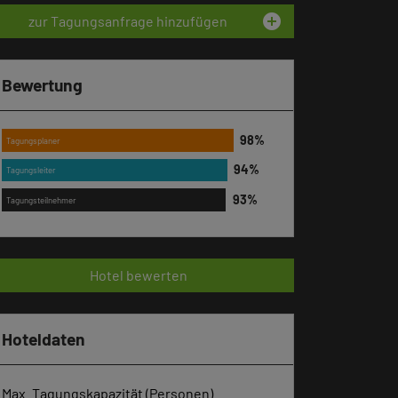
add_circle
zur Tagungsanfrage hinzufügen
Bewertung
Tagungsplaner
Tagungsleiter
Tagungsteilnehmer
Hotel bewerten
Hoteldaten
Max. Tagungskapazität (Personen)