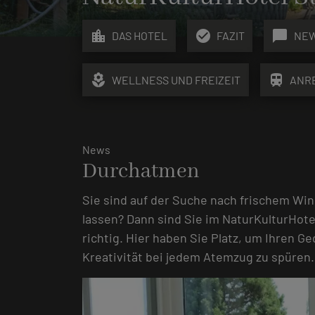
location_city
check_circle
chat_bubble
DAS HOTEL
FAZIT
NE
local_florist
train
WELLNESS UND FREIZEIT
ANR
News
Durchatmen
Sie sind auf der Suche nach frischem Win
lassen? Dann sind Sie im NaturKulturHot
richtig. Hier haben Sie Platz, um Ihren G
Kreativität bei jedem Atemzug zu spüren.