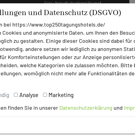
Foto: NaturKulturHotel Stumpf
ellungen und Datenschutz (DSGVO)
ge konzentrieren, den Stress und die
n bei https://www.top250tagungshotels.de/
Sie in unserem Seminarbereich mit
 Cookies und anonymisierte Daten, um Ihnen den Besuc
nlage. Die Natur direkt vor Ihrem
lich zu gestalten. Einige dieser Cookies sind dabei für 
uppenarbeit oder einem kleinen Break-Out
otwendig, andere setzen wir lediglich zu anonymen Stati
ür Komforteinstellungen oder zur Anzeige personlisierter
heiden, welche Kategorien sie zulassen möchten. Bitte 
 Umdenken angesagt ist, können Sie sich
tellungen, womöglich nicht mehr alle Funktionalitäten de
ährigen Erfahrung und Kompetenz als
it und die unserer Mitarbeiter. Corona-
n Problem.
ndig
Analyse
Marketing
en finden Sie in unserer
Datenschutzerklärung
und
Imp
 der Herausforderung und nehmen an der
 Nutzen Sie diese Chance uns zu
tegorie KLAUSUR und EVENT für uns ab.
 freuen uns über Ihre tatkräftige