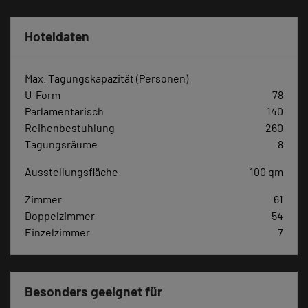
Hoteldaten
Max. Tagungskapazität (Personen)
U-Form
78
Parlamentarisch
140
Reihenbestuhlung
260
Tagungsräume
8
Ausstellungsfläche
100 qm
Zimmer
61
Doppelzimmer
54
Einzelzimmer
7
Besonders geeignet für