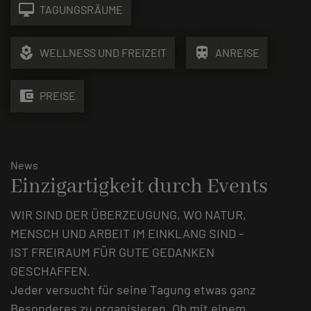
desktop_mac
TAGUNGSRÄUME
local_florist
train
WELLNESS UND FREIZEIT
ANREISE
account_balance_wallet
PREISE
News
Einzigartigkeit durch Events
WIR SIND DER ÜBERZEUGUNG, WO NATUR,
MENSCH UND ARBEIT IM EINKLANG SIND -
IST FREIRAUM FÜR GUTE GEDANKEN
GESCHAFFEN.
Jeder versucht für seine Tagung etwas ganz
Besonderes zu organisieren. Ob mit einem