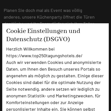
Planen Sie doch mal als Event was völlig
anderes, unsere Küchenparty öffnet die Türen
der Küche und Ihr Team dürfen sich Ihre Teller
Cookie Einstellungen und
direkt beim Koch vom Herd anrichten lassen.
Es gibt verschiedene Getränkestationen und
Datenschutz (DSGVO)
keine feste Sitzplatzverteilung. Es läuft gute
Herzlich Willkommen bei
Partymusik und die Stimmung ist sowohl bei
https://www.top250tagungshotels.de/
den Gästen als auch in unserem Team lebendig
Auch wir verwenden Cookies und anonymisierte
und voller Lebensfreude.
Daten, um Ihnen den Besuch unseres Portals so
angenehm als möglich zu gestalten. Einige dieser
Wir lassen Ihren Traum zur Realität werden.
Cookies sind dabei für die optimale Nutzung der
Ganz individuell.
Seite notwendig, andere setzen wir lediglich zu
Durch unseren Flexiblen Tagungsbereich,
anonymen Statistik- und Marketingzwecken, für
lassen sich die Räume so gestalten wie Sie
Komforteinstellungen oder zur Anzeige
diese brauchen.
personlisierter Inhalte ein. Sie können selbst