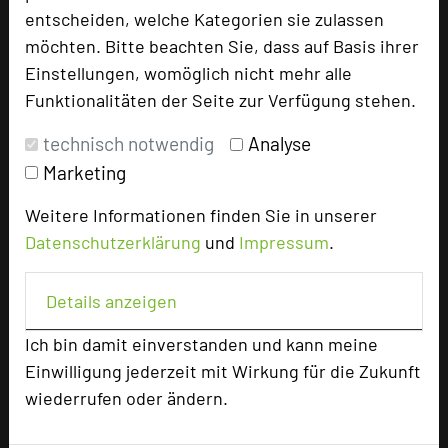
entscheiden, welche Kategorien sie zulassen
Jetzt müssen Sie uns nur noch Ihre
möchten. Bitte beachten Sie, dass auf Basis ihrer
Vorstellungen sagen und wir planen den Rest.
Einstellungen, womöglich nicht mehr alle
Funktionalitäten der Seite zur Verfügung stehen.
technisch notwendig
Analyse
Marketing
Weitere Informationen finden Sie in unserer
Datenschutzerklärung
und
Impressum
.
Details anzeigen
Ich bin damit einverstanden und kann meine
Parkhotel Schillerhain
Einwilligung jederzeit mit Wirkung für die Zukunft
Schillerhain 1
wiederrufen oder ändern.
67292 Kirchheimbolanden