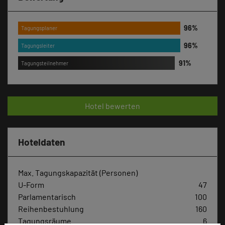
Tagungsplaner
Tagungsleiter
Tagungsteilnehmer
Hotel bewerten
Hoteldaten
Max. Tagungskapazität (Personen)
U-Form
47
Parlamentarisch
100
Reihenbestuhlung
160
Tagungsräume
6