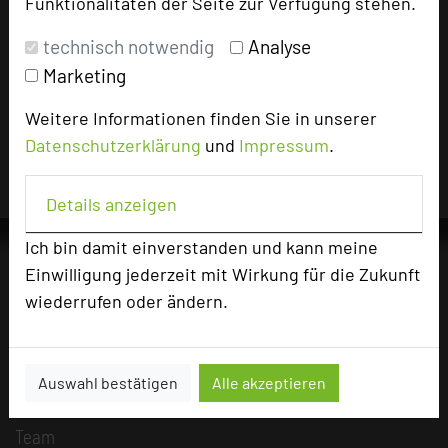
Funktionalitäten der Seite zur Verfügung stehen.
technisch notwendig
Analyse
Impressum zum Hotel
Marketing
Für die Verwendung der Bilder haben die jeweiligen Hotels die
Nutzungsrechte für dieses Portal eingeräumt und sind dafür
Weitere Informationen finden Sie in unserer
verantwortlich.
Datenschutzerklärung
und
Impressum
.
Details anzeigen
Ich bin damit einverstanden und kann meine
Einwilligung jederzeit mit Wirkung für die Zukunft
wiederrufen oder ändern.
Die Idee
Über uns
Mission
Auswahl bestätigen
Alle akzeptieren
Kategorie
Team