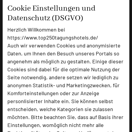
Cookie Einstellungen und
Ausstellungsfläche
120 qm
Datenschutz (DSGVO)
Zimmer
69
Doppelzimmer
51
Herzlich Willkommen bei
Einzelzimmer
16
https://www.top250tagungshotels.de/
Juniorsuiten
2
Auch wir verwenden Cookies und anonymisierte
Daten, um Ihnen den Besuch unseres Portals so
angenehm als möglich zu gestalten. Einige dieser
Besonders geeignet für
Cookies sind dabei für die optimale Nutzung der
Seite notwendig, andere setzen wir lediglich zu
anonymen Statistik- und Marketingzwecken, für
Seminar, Klausur, Event
Komforteinstellungen oder zur Anzeige
personlisierter Inhalte ein. Sie können selbst
entscheiden, welche Kategorien sie zulassen
2215 Seiten dieses Hotels wurden in den
möchten. Bitte beachten Sie, dass auf Basis ihrer
vergangenen 30 Tagen auf diesem Portal aufgerufen.
Einstellungen, womöglich nicht mehr alle