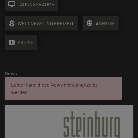
desktop_mac
TAGUNGSRÄUME
local_florist
train
WELLNESS UND FREIZEIT
ANREISE
account_balance_wallet
PREISE
News
Fehler:
Leider kann diese News nicht angezeigt
werden.