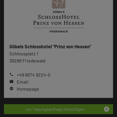
Göbels Schlosshotel "Prinz von Hessen"
Schlossplatz 1
36289 Friedewald
+49 6674 9224-0
phone
Email
mail
Homepage
language
add_circle
zur Tagungsanfrage hinzufügen