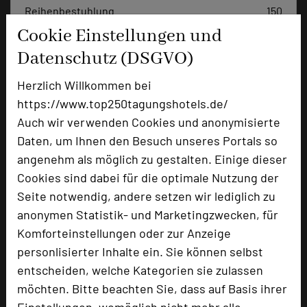
Reihenbestuhlung
150
Tagungsräume
9
Cookie Einstellungen und
Datenschutz (DSGVO)
Ausstellungsfläche
500 qm
Zimmer
88
Herzlich Willkommen bei
Doppelzimmer
70
https://www.top250tagungshotels.de/
Einzelzimmer
1
Auch wir verwenden Cookies und anonymisierte
Suiten
17
Daten, um Ihnen den Besuch unseres Portals so
angenehm als möglich zu gestalten. Einige dieser
Cookies sind dabei für die optimale Nutzung der
Besonders geeignet für
Seite notwendig, andere setzen wir lediglich zu
anonymen Statistik- und Marketingzwecken, für
Komforteinstellungen oder zur Anzeige
Konferenz, Kreativprozesse
personlisierter Inhalte ein. Sie können selbst
entscheiden, welche Kategorien sie zulassen
möchten. Bitte beachten Sie, dass auf Basis ihrer
1116 Seiten dieses Hotels wurden in den vergangenen
Einstellungen, womöglich nicht mehr alle