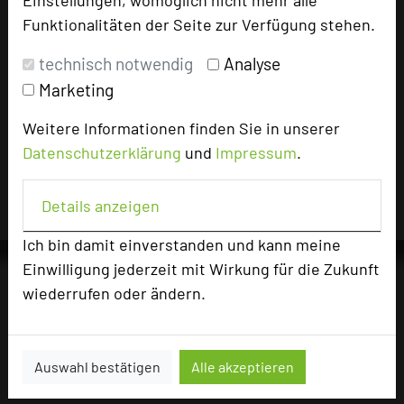
30 Tagen auf diesem Portal aufgerufen.
Funktionalitäten der Seite zur Verfügung stehen.
technisch notwendig
Analyse
Impressum zum Hotel
Marketing
Für die Verwendung der Bilder haben die jeweiligen Hotels die
Weitere Informationen finden Sie in unserer
Nutzungsrechte für dieses Portal eingeräumt und sind dafür
Datenschutzerklärung
und
Impressum
.
verantwortlich.
Details anzeigen
Ich bin damit einverstanden und kann meine
Einwilligung jederzeit mit Wirkung für die Zukunft
wiederrufen oder ändern.
Die Idee
Über uns
Auswahl bestätigen
Alle akzeptieren
Mission