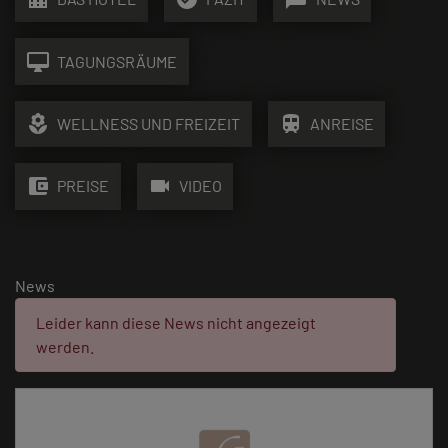
desktop_mac
TAGUNGSRÄUME
local_florist
train
WELLNESS UND FREIZEIT
ANREISE
account_balance_wallet
videocam
PREISE
VIDEO
News
Fehler:
Leider kann diese News nicht angezeigt
werden.