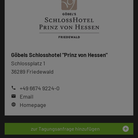
Göbels Schlosshotel "Prinz von Hessen"
Schlossplatz 1
36289 Friedewald
+49 6674 9224-0
phone
Email
mail
Homepage
language
add_circle
zur Tagungsanfrage hinzufügen