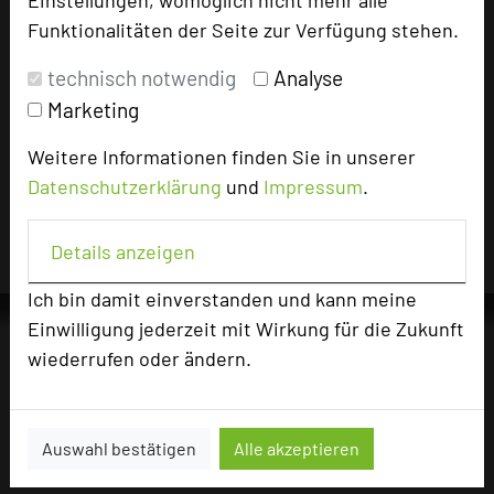
30 Tagen auf diesem Portal aufgerufen.
Funktionalitäten der Seite zur Verfügung stehen.
technisch notwendig
Analyse
Impressum zum Hotel
Marketing
Für die Verwendung der Bilder haben die jeweiligen Hotels die
Weitere Informationen finden Sie in unserer
Nutzungsrechte für dieses Portal eingeräumt und sind dafür
Datenschutzerklärung
und
Impressum
.
verantwortlich.
Details anzeigen
Ich bin damit einverstanden und kann meine
Einwilligung jederzeit mit Wirkung für die Zukunft
wiederrufen oder ändern.
Die Idee
Über uns
Auswahl bestätigen
Alle akzeptieren
Mission