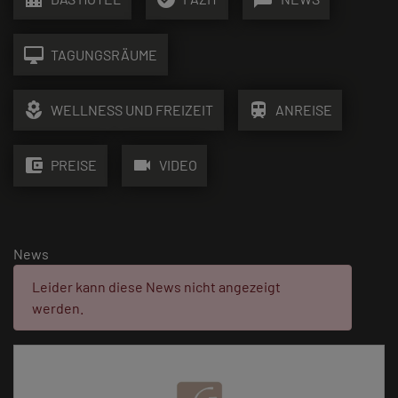
desktop_mac
TAGUNGSRÄUME
local_florist
train
WELLNESS UND FREIZEIT
ANREISE
account_balance_wallet
videocam
PREISE
VIDEO
News
Fehler:
Leider kann diese News nicht angezeigt
werden.