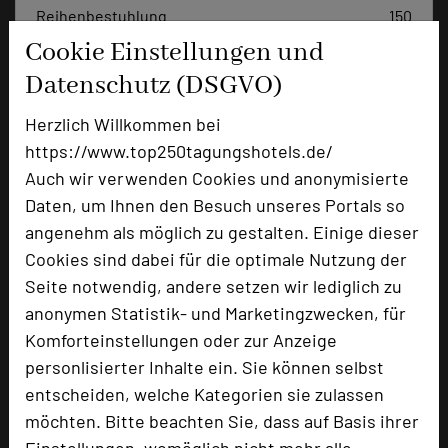
Reihenbestuhlung
150
Tagungsräume
9
Cookie Einstellungen und
Datenschutz (DSGVO)
Ausstellungsfläche
500 qm
Zimmer
88
Herzlich Willkommen bei
Doppelzimmer
70
https://www.top250tagungshotels.de/
Einzelzimmer
1
Auch wir verwenden Cookies und anonymisierte
Suiten
17
Daten, um Ihnen den Besuch unseres Portals so
angenehm als möglich zu gestalten. Einige dieser
Cookies sind dabei für die optimale Nutzung der
Besonders geeignet für
Seite notwendig, andere setzen wir lediglich zu
anonymen Statistik- und Marketingzwecken, für
Komforteinstellungen oder zur Anzeige
Konferenz, Kreativprozesse
personlisierter Inhalte ein. Sie können selbst
entscheiden, welche Kategorien sie zulassen
möchten. Bitte beachten Sie, dass auf Basis ihrer
1185 Seiten dieses Hotels wurden in den vergangenen
Einstellungen, womöglich nicht mehr alle