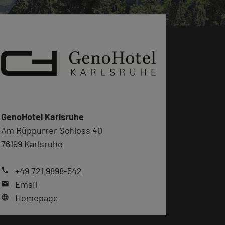
GenoHotel Karlsruhe
Am Rüppurrer Schloss 40
76199 Karlsruhe
+49 721 9898-542
phone
Email
mail
Homepage
language