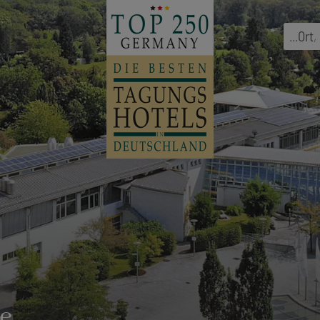
...
Ort
,
e