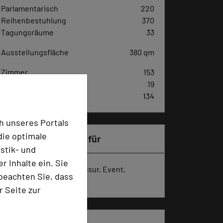
Parlamentarisch
220
Reihenbestuhlung
370
Tagungsräume
33
Ausstellungsfläche
380 qm
Zimmer
153
Doppelzimmer
19
Einzelzimmer
134
h unseres Portals
die optimale
Besonders geeignet für
stik- und
 Inhalte ein. Sie
Seminar, Konferenz, Klausur, Event,
beachten Sie, dass
Kreativprozesse
r Seite zur