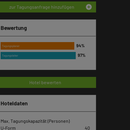
add_circle
zur Tagungsanfrage hinzufügen
Bewertung
Tagungsplaner
Tagungsleiter
Hotel bewerten
Hoteldaten
Max. Tagungskapazität (Personen)
U-Form
40