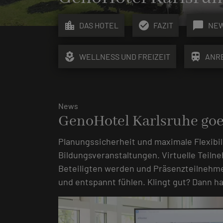
location_city
check_circle
chat_bubble
DAS HOTEL
FAZIT
NE
local_florist
train
WELLNESS UND FREIZEIT
ANR
News
GenoHotel Karlsruhe goe
Planungssicherheit und maximale Flexibil
Bildungsveranstaltungen. Virtuelle Teiln
Beteiligten werden und Präsenzteilnehmer
und entspannt fühlen. Klingt gut? Dann h