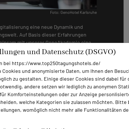
Foto: GenoHotel Karlsruhe
gitalisierung eine neue Dynamik und
ngswelt. Auf Basis dieser Erfahrungen
meinsam mit unserer GenoAkademie eine
t mit smarter Technik, die begeistert und
ellungen und Datenschutz (DSGVO)
äsenzveranstaltungen auf Wunsch
n bei https://www.top250tagungshotels.de/
 Cookies und anonymisierte Daten, um Ihnen den Besuc
lich zu gestalten. Einige dieser Cookies sind dabei für 
otwendig, andere setzen wir lediglich zu anonymen Stati
Ihr Event oder Seminar in Präsenz, rein
ür Komforteinstellungen oder zur Anzeige personlisierter
tion aus Live-Veranstaltung und
heiden, welche Kategorien sie zulassen möchten. Bitte 
exibel planen und Ihre Teilnehmer mit der
tellungen, womöglich nicht mehr alle Funktionalitäten de
iheit überraschen.
Teilnehmer auf unserem Campus mit