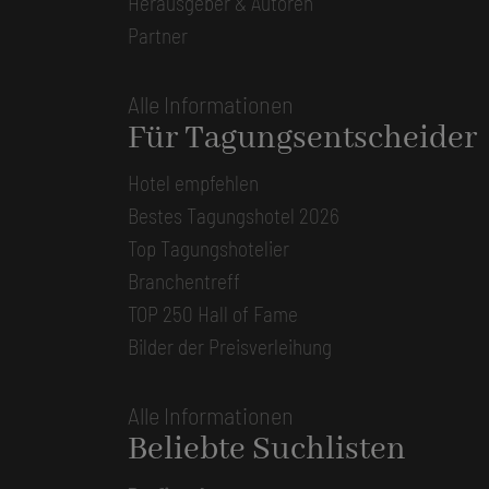
Herausgeber & Autoren
Partner
Alle Informationen
Für Tagungsentscheider
Hotel empfehlen
Bestes Tagungshotel 2026
Top Tagungshotelier
Branchentreff
TOP 250 Hall of Fame
Bilder der Preisverleihung
Alle Informationen
Beliebte Suchlisten