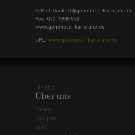
E-Mail: bankett@genohotel-karlsruhe.de
Fon: 0721 9898 542
www.genohotel-karlsruhe.de
URL:
www.genohotel-karlsruhe.de
Die Idee
Über uns
Mission
Kategorie
Team