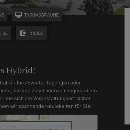
desktop_mac
WS
TAGUNGSRÄUME
account_balance_wallet
EISE
PREISE
s Hybrid!
ität für Ihre Events, Tagungen oder
ehmer, die von Zuschauern zu begeisterten
, die sich am Veranstaltungsort sicher
aben wir spannende Neuigkeiten für Sie!