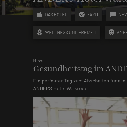
location_city
check_circle
chat_bubble
DAS HOTEL
FAZIT
NE
local_florist
train
WELLNESS UND FREIZEIT
ANR
News
Gesundheitstag im AND
Ein perfekter Tag zum Abschalten für alle
ANDERS Hotel Walsrode.