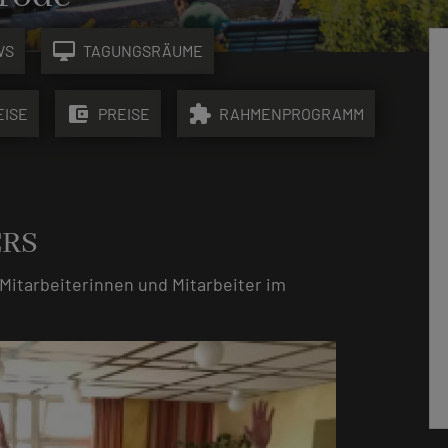
desktop_mac
WS
TAGUNGSRÄUME
account_balance_wallet
extension
EISE
PREISE
RAHMENPROGRAMM
ERS
 Mitarbeiterinnen und Mitarbeiter im