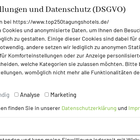
nnen und -beratern der BARMER, Step &
ellungen und Datenschutz (DSGVO)
breites Programm angeboten, in dem vor
urde. Verschiede Bewegungs-Workshops
n bei https://www.top250tagungshotels.de/
yse durchgeführt. Einen Tag lang
 Cookies und anonymisierte Daten, um Ihnen den Besuc
einer hoffentlich guten Saison im
lich zu gestalten. Einige dieser Cookies sind dabei für 
otwendig, andere setzen wir lediglich zu anonymen Stati
ür Komforteinstellungen oder zur Anzeige personlisierter
heiden, welche Kategorien sie zulassen möchten. Bitte 
tellungen, womöglich nicht mehr alle Funktionalitäten de
ndig
Analyse
Marketing
en finden Sie in unserer
Datenschutzerklärung
und
Imp
rstanden und kann meine Einwilligung jederzeit mit Wirk