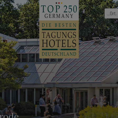
...
Ort
,
rode