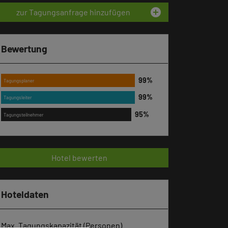
add_circle
zur Tagungsanfrage hinzufügen
Bewertung
Tagungsplaner
Tagungsleiter
Tagungsteilnehmer
Hotel bewerten
Hoteldaten
Max. Tagungskapazität (Personen)