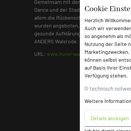
Gemeinsam mit den Gesundheitsberateri
Cookie Einst
Dance und der Stadtapotheke wurde ein 
allem die Rückenschule thematisiert w
Herzlich Willkomme
wurden angeboten, eine Wirbelsäulenanal
Auch wir verwenden
gesunde Aufklärung und Stressabbau vor 
so angenehm als mög
ANDERS Walsrode.
Nutzung der Seite n
Marketingzwecken, f
URL:
www.hotel-walsrode.de/
können selbst entsc
auf Basis ihrer Eins
Verfügung stehen.
technisch notwe
Weitere Information
Details anzeigen
Ich bin damit einve