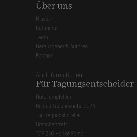
Über uns
Mission
Kategorie
Team
Herausgeber & Autoren
Partner
Alle Informationen
Für Tagungsentscheider
Hotel empfehlen
Bestes Tagungshotel 2026
Top Tagungshotelier
Branchentreff
TOP 250 Hall of Fame