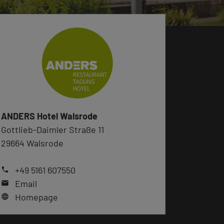
ANDERS Hotel Walsrode
Gottlieb-Daimler Straße 11
29664 Walsrode
+49 5161 607550
phone
Email
mail
Homepage
language