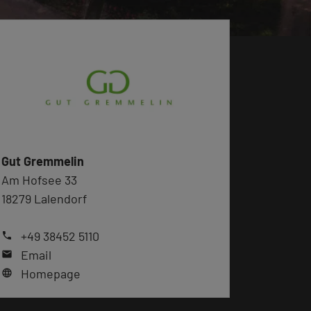
Gut Gremmelin
Am Hofsee 33
18279 Lalendorf
+49 38452 5110
phone
Email
mail
Homepage
language