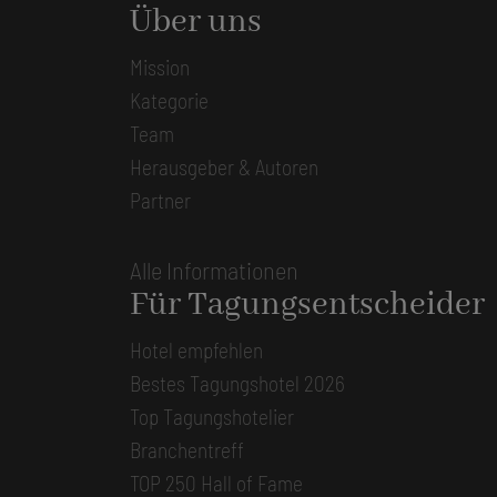
Über uns
Mission
Kategorie
Team
Herausgeber & Autoren
Partner
Alle Informationen
Für Tagungsentscheider
Hotel empfehlen
Bestes Tagungshotel 2026
Top Tagungshotelier
Branchentreff
TOP 250 Hall of Fame