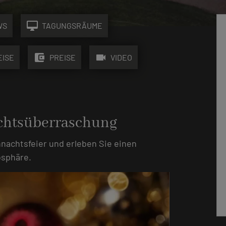
desktop_mac
WS
TAGUNGSRÄUME
account_balance_wallet
videocam
EISE
PREISE
VIDEO
chtsüberraschung
nachtsfeier und erleben Sie einen
osphäre.