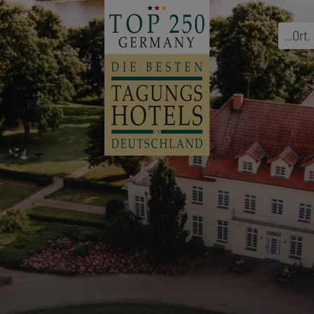
...
Ort
,