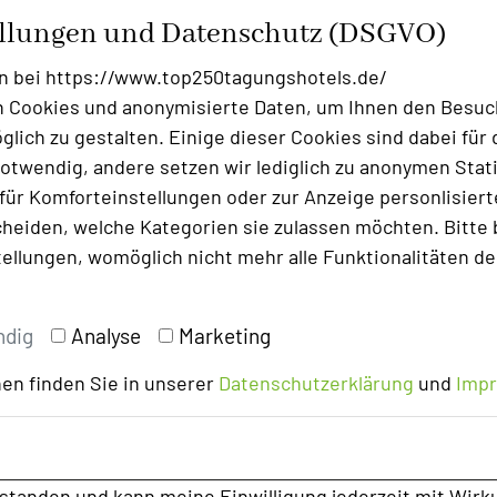
ellungen und Datenschutz (DSGVO)
r in ein unvergessliches Erlebnis!
n bei https://www.top250tagungshotels.de/
festliches Programm mit allem, was
 Cookies und anonymisierte Daten, um Ihnen den Besuc
s-Teamaktivität, ein köstliches
lich zu gestalten. Einige dieser Cookies sind dabei für 
le Atmosphäre.
otwendig, andere setzen wir lediglich zu anonymen Stati
n Sie sich auf einen Abend voller Freude
ür Komforteinstellungen oder zur Anzeige personlisierter
heiden, welche Kategorien sie zulassen möchten. Bitte 
tellungen, womöglich nicht mehr alle Funktionalitäten de
 unseren Sonderkonditionen!
ihnachtsfeier/
ndig
Analyse
Marketing
nare/
en finden Sie in unserer
Datenschutzerklärung
und
Imp
rstanden und kann meine Einwilligung jederzeit mit Wirk