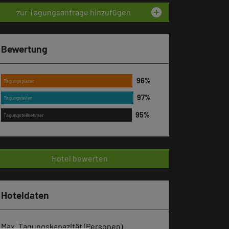
add_circle
zur Tagungsanfrage hinzufügen
Bewertung
Tagungsplaner
Tagungsleiter
Tagungsteilnehmer
Hotel bewerten
Hoteldaten
Max. Tagungskapazität (Personen)