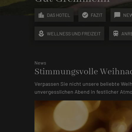
location_city
check_circle
chat_bubble
DAS HOTEL
FAZIT
NE
local_florist
train
WELLNESS UND FREIZEIT
ANR
News
Stimmungsvolle Weihna
Verpassen Sie nicht unsere beliebte Weih
unvergesslichen Abend in festlicher Atm