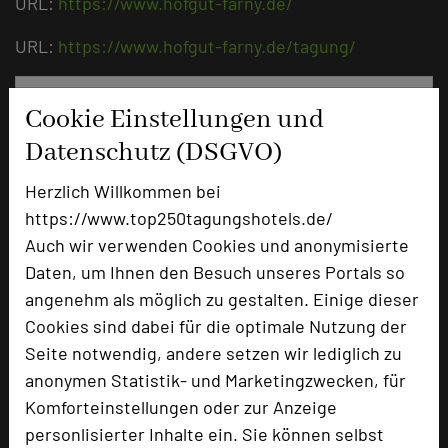
URL:
https://www.hofgut-farny.de/
URL:
https://www.hofgut-farny.de/tagung/
Cookie Einstellungen und
Datenschutz (DSGVO)
Herzlich Willkommen bei
https://www.top250tagungshotels.de/
Auch wir verwenden Cookies und anonymisierte
Daten, um Ihnen den Besuch unseres Portals so
angenehm als möglich zu gestalten. Einige dieser
Hofgut FARNY
Cookies sind dabei für die optimale Nutzung der
Dürren 1
Seite notwendig, andere setzen wir lediglich zu
88353 Kisslegg im Allgäu
anonymen Statistik- und Marketingzwecken, für
Komforteinstellungen oder zur Anzeige
+49 7522 972880
phone
personlisierter Inhalte ein. Sie können selbst