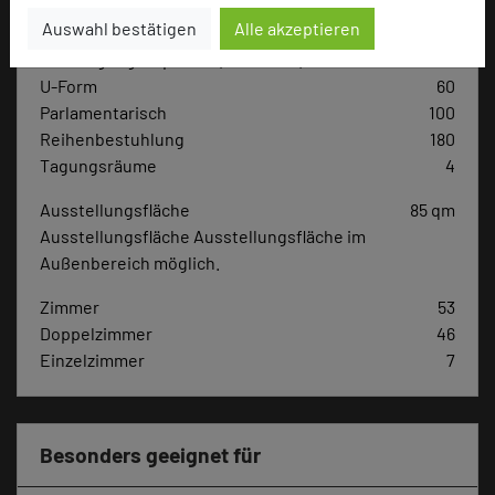
Auswahl bestätigen
Alle akzeptieren
Max. Tagungskapazität (Personen)
U-Form
60
Parlamentarisch
100
Reihenbestuhlung
180
Tagungsräume
4
Ausstellungsfläche
85 qm
Ausstellungsfläche Ausstellungsfläche im
Außenbereich möglich.
Zimmer
53
Doppelzimmer
46
Einzelzimmer
7
Besonders geeignet für