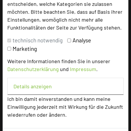
Email
mail
entscheiden, welche Kategorien sie zulassen
Homepage
language
möchten. Bitte beachten Sie, dass auf Basis ihrer
Einstellungen, womöglich nicht mehr alle
Funktionalitäten der Seite zur Verfügung stehen.
add_circle
zur Tagungsanfrage hinzufügen
technisch notwendig
Analyse
Marketing
Bewertung
Weitere Informationen finden Sie in unserer
Datenschutzerklärung
und
Impressum
.
Tagungsleiter
Tagungsteilnehmer
Details anzeigen
Ich bin damit einverstanden und kann meine
Einwilligung jederzeit mit Wirkung für die Zukunft
Hotel bewerten
wiederrufen oder ändern.
Hoteldaten