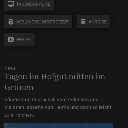
desktop_mac
TAGUNGSRÄUME
local_florist
train
WELLNESS UND FREIZEIT
ANREISE
account_balance_wallet
PREISE
News
Tagen im Hofgut mitten im
Grünen
Räume zum Austausch von Gedanken und
Visionen, abseits von Hektik und doch so leicht
zu erreichen.