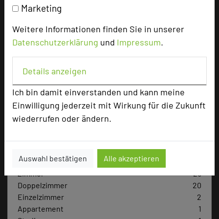
Tagungsteilnehmer
Marketing
Weitere Informationen finden Sie in unserer
Datenschutzerklärung
und
Impressum
.
Hotel bewerten
Details anzeigen
Hoteldaten
Ich bin damit einverstanden und kann meine
Einwilligung jederzeit mit Wirkung für die Zukunft
Max. Tagungskapazität (Personen)
wiederrufen oder ändern.
U-Form
40
Parlamentarisch
50
Reihenbestuhlung
80
Tagungsräume
4
Auswahl bestätigen
Alle akzeptieren
Zimmer
25
Doppelzimmer
20
Einzelzimmer
2
Appartement
1