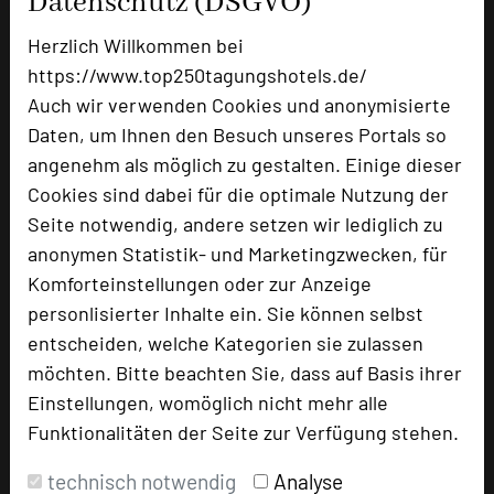
Datenschutz (DSGVO)
Hotel & Restaurant Waldblick GmbH
Königsbrücker Straße 119
Herzlich Willkommen bei
01896 Pulsnitz
https://www.top250tagungshotels.de/
Auch wir verwenden Cookies und anonymisierte
+49 35955 7450
phone
Daten, um Ihnen den Besuch unseres Portals so
Email
mail
angenehm als möglich zu gestalten. Einige dieser
Homepage
language
Cookies sind dabei für die optimale Nutzung der
Seite notwendig, andere setzen wir lediglich zu
anonymen Statistik- und Marketingzwecken, für
add_circle
zur Tagungsanfrage hinzufügen
Komforteinstellungen oder zur Anzeige
personlisierter Inhalte ein. Sie können selbst
entscheiden, welche Kategorien sie zulassen
Bewertung
möchten. Bitte beachten Sie, dass auf Basis ihrer
Einstellungen, womöglich nicht mehr alle
Tagungsplaner
Funktionalitäten der Seite zur Verfügung stehen.
Tagungsleiter
technisch notwendig
Analyse