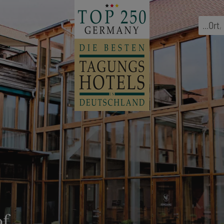
...
Ort
,
f