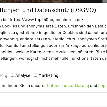
ellungen und Datenschutz (DSGVO)
Foto: Hotel Gut Hühnerhof
n bei https://www.top250tagungshotels.de/
ugen zu machen, hören sie Vögel
 Cookies und anonymisierte Daten, um Ihnen den Besuc
ackern und Katzen schnurren. Für unsere
lich zu gestalten. Einige dieser Cookies sind dabei für 
der Gruppe und Art der Tagung – auch
otwendig, andere setzen wir lediglich zu anonymen Stati
uziehen. Zum Beispiel in unseren großen
ür Komforteinstellungen oder zur Anzeige personlisierter
ie an warmen Tagen Schatten spendet,
heiden, welche Kategorien sie zulassen möchten. Bitte 
agungen stattfinden und dabei kann die
tellungen, womöglich nicht mehr alle Funktionalitäten de
en.
en gibt es bei uns zahlreiche Outdoor-
 angrenzenden Golfplatz über Waldbaden
ndig
Analyse
Marketing
addling auf einem nahegelegenen See. Bei
en finden Sie in unserer
Datenschutzerklärung
und
Imp
duktivität und Erholung in einem.
543o4c8/