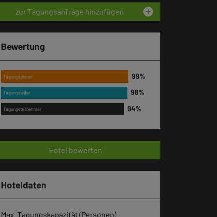
add_circle
zur Tagungsanfrage hinzufügen
Bewertung
Tagungsplaner
Tagungsleiter
Tagungsteilnehmer
Hotel bewerten
Hoteldaten
Max. Tagungskapazität (Personen)