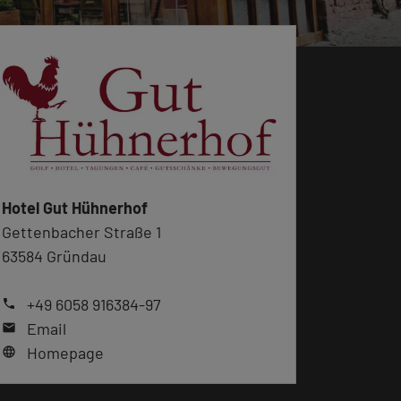
Hotel Gut Hühnerhof
Gettenbacher Straße 1
63584 Gründau
+49 6058 916384-97
phone
Email
mail
Homepage
language