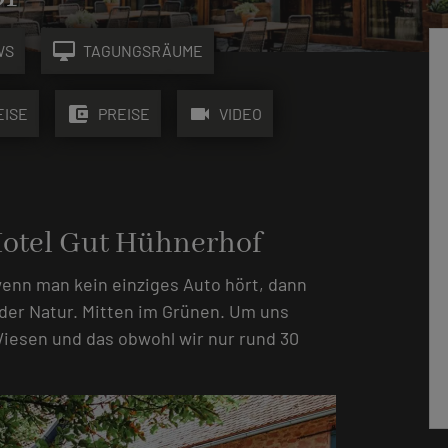
desktop_mac
WS
TAGUNGSRÄUME
account_balance_wallet
videocam
EISE
PREISE
VIDEO
Hotel Gut Hühnerhof
 wenn man kein einziges Auto hört, dann
 der Natur. Mitten im Grünen. Um uns
Wiesen und das obwohl wir nur rund 30