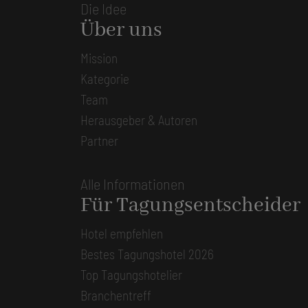
Die Idee
Über uns
Mission
Kategorie
Team
Herausgeber & Autoren
Partner
Alle Informationen
Für Tagungsentscheider
Hotel empfehlen
Bestes Tagungshotel 2026
Top Tagungshotelier
Branchentreff