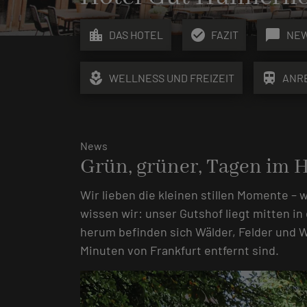
location_city
check_circle
chat_bubble
DAS HOTEL
FAZIT
NE
local_florist
train
WELLNESS UND FREIZEIT
ANR
News
Grün, grüner, Tagen im 
Wir lieben die kleinen stillen Momente –
wissen wir: unser Gutshof liegt mitten in
herum befinden sich Wälder, Felder und 
Minuten von Frankfurt entfernt sind.