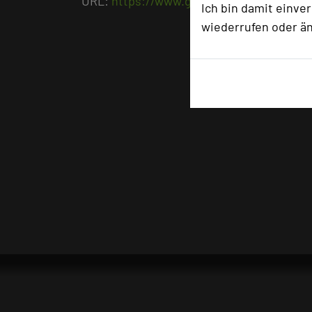
URL:
https://www.gut-huehnerhof.de/ta
Ich bin damit einve
wiederrufen oder ä