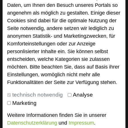
add_circle
Daten, um Ihnen den Besuch unseres Portals so
zur Tagungsanfrage hinzufügen
angenehm als möglich zu gestalten. Einige dieser
Cookies sind dabei für die optimale Nutzung der
Bewertung
Seite notwendig, andere setzen wir lediglich zu
anonymen Statistik- und Marketingzwecken, für
Komforteinstellungen oder zur Anzeige
Tagungsplaner
personlisierter Inhalte ein. Sie können selbst
Tagungsleiter
entscheiden, welche Kategorien sie zulassen
Tagungsteilnehmer
möchten. Bitte beachten Sie, dass auf Basis ihrer
Einstellungen, womöglich nicht mehr alle
Funktionalitäten der Seite zur Verfügung stehen.
Hotel bewerten
technisch notwendig
Analyse
Marketing
Hoteldaten
Weitere Informationen finden Sie in unserer
Datenschutzerklärung
und
Impressum
.
Max. Tagungskapazität (Personen)