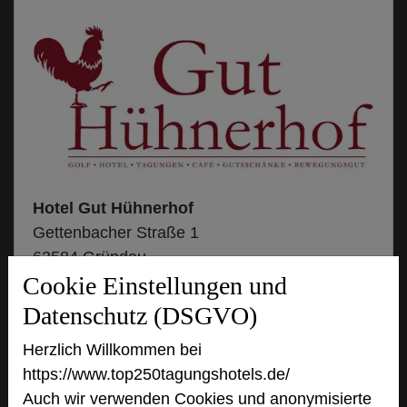
Hotel Gut Hühnerhof
Gettenbacher Straße 1
63584 Gründau
Cookie Einstellungen und
+49 6058 916384-97
phone
Datenschutz (DSGVO)
Email
mail
Herzlich Willkommen bei
Homepage
language
https://www.top250tagungshotels.de/
Auch wir verwenden Cookies und anonymisierte