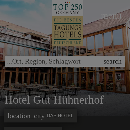
menu
...
Ort
,
Region
,
Schlagwort
search
Hotel Gut Hühnerhof
location_city
DAS HOTEL