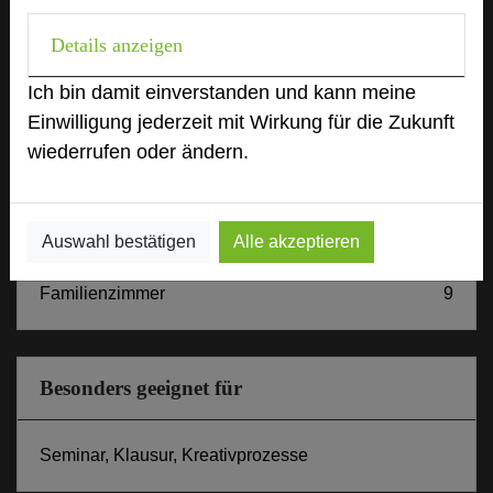
U-Form
40
Details anzeigen
Parlamentarisch
80
Reihenbestuhlung
200
Ich bin damit einverstanden und kann meine
Tagungsräume
9
Einwilligung jederzeit mit Wirkung für die Zukunft
Ausstellungsfläche
100 qm
wiederrufen oder ändern.
Zimmer
38
Doppelzimmer
24
Appartements
4
Auswahl bestätigen
Alle akzeptieren
Juniorsuite
1
Familienzimmer
9
Besonders geeignet für
Seminar, Klausur, Kreativprozesse