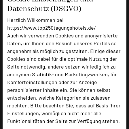
Tagungsleiter
Datenschutz (DSGVO)
Tagungsteilnehmer
Herzlich Willkommen bei
https://www.top250tagungshotels.de/
Auch wir verwenden Cookies und anonymisierte
Hotel bewerten
Daten, um Ihnen den Besuch unseres Portals so
angenehm als möglich zu gestalten. Einige dieser
Hoteldaten
Cookies sind dabei für die optimale Nutzung der
Seite notwendig, andere setzen wir lediglich zu
anonymen Statistik- und Marketingzwecken, für
Max. Tagungskapazität (Personen)
U-Form
40
Komforteinstellungen oder zur Anzeige
Parlamentarisch
80
personlisierter Inhalte ein. Sie können selbst
Reihenbestuhlung
200
entscheiden, welche Kategorien sie zulassen
Tagungsräume
9
möchten. Bitte beachten Sie, dass auf Basis ihrer
Einstellungen, womöglich nicht mehr alle
Ausstellungsfläche
100 qm
Funktionalitäten der Seite zur Verfügung stehen.
Zimmer
38