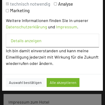
Doppelzimmer
24
technisch notwendig
Analyse
Appartements
4
Marketing
Juniorsuite
1
Familienzimmer
9
Weitere Informationen finden Sie in unserer
Datenschutzerklärung
und
Impressum
.
Besonders geeignet für
Details anzeigen
Ich bin damit einverstanden und kann meine
Seminar, Klausur, Kreativprozesse
Einwilligung jederzeit mit Wirkung für die Zukunft
wiederrufen oder ändern.
2520 Seiten dieses Hotels wurden in den
vergangenen 30 Tagen auf diesem Portal aufgerufen.
Auswahl bestätigen
Alle akzeptieren
Impressum zum Hotel