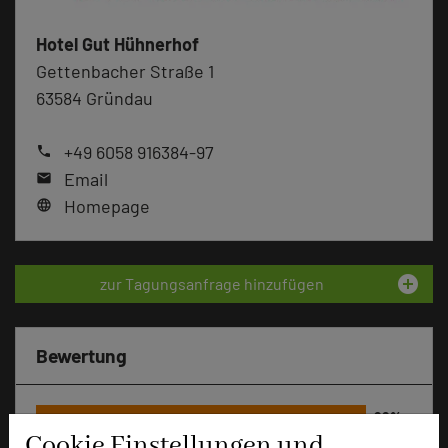
Hotel Gut Hühnerhof
Gettenbacher Straße 1
63584 Gründau
+49 6058 916384-97
phone
Email
mail
Homepage
language
add_circle
zur Tagungsanfrage hinzufügen
Bewertung
Tagungsplaner
Cookie Einstellungen und