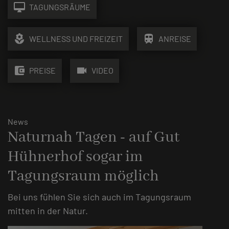
desktop_mac
TAGUNGSRÄUME
local_florist
train
WELLNESS UND FREIZEIT
ANREISE
account_balance_wallet
videocam
PREISE
VIDEO
News
Naturnah Tagen - auf Gut
Hühnerhof sogar im
Tagungsraum möglich
Bei uns fühlen Sie sich auch im Tagungsraum
mitten in der Natur.