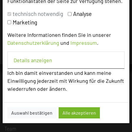
Funktionalitäten der Seite zur Verfügung stehen.
technisch notwendig
Analyse
Impressum zum Hotel
Marketing
Für die Verwendung der Bilder haben die jeweiligen Hotels die
Nutzungsrechte für dieses Portal eingeräumt und sind dafür
Weitere Informationen finden Sie in unserer
verantwortlich.
Datenschutzerklärung
und
Impressum
.
Details anzeigen
Ich bin damit einverstanden und kann meine
Einwilligung jederzeit mit Wirkung für die Zukunft
wiederrufen oder ändern.
Die Idee
Über uns
Mission
Auswahl bestätigen
Alle akzeptieren
Kategorie
Team