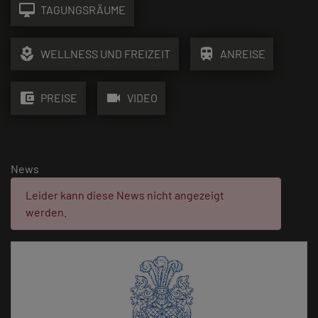
desktop_mac
TAGUNGSRÄUME
local_florist
train
WELLNESS UND FREIZEIT
ANREISE
account_balance_wallet
videocam
PREISE
VIDEO
News
Fehler:
Leider kann diese News nicht angezeigt
werden.