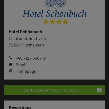
Hotel Schönbuch
Lichtensteinstr. 45
72124 Pliezhausen
+49 7127 5607-0
phone
Email
mail
Homepage
language
add_circle
zur Tagungsanfrage hinzufügen
Bewertung