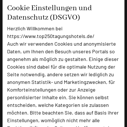
Cookie Einstellungen und
Ausstellungsfläche
350 qm
Datenschutz (DSGVO)
Zimmer
59
Doppelzimmer
39
Herzlich Willkommen bei
Einzelzimmer
18
https://www.top250tagungshotels.de/
Juniorsuiten
2
Auch wir verwenden Cookies und anonymisierte
Daten, um Ihnen den Besuch unseres Portals so
angenehm als möglich zu gestalten. Einige dieser
Besonders geeignet für
Cookies sind dabei für die optimale Nutzung der
Seite notwendig, andere setzen wir lediglich zu
anonymen Statistik- und Marketingzwecken, für
Seminar, Klausur, Event, Kreativprozesse
Komforteinstellungen oder zur Anzeige
personlisierter Inhalte ein. Sie können selbst
entscheiden, welche Kategorien sie zulassen
1607 Seiten dieses Hotels wurden in den
möchten. Bitte beachten Sie, dass auf Basis ihrer
vergangenen 30 Tagen auf diesem Portal aufgerufen.
Einstellungen, womöglich nicht mehr alle