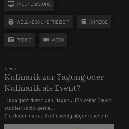
desktop_mac
TAGUNGSRÄUME
local_florist
train
WELLNESS UND FREIZEIT
ANREISE
account_balance_wallet
videocam
PREISE
VIDEO
News
Kulinarik zur Tagung oder
Kulinarik als Event?
Liebe geht durch den Magen... Ein voller Bauch
studiert nicht gerne...
Sie finden das auch ein wenig abgedroschen?