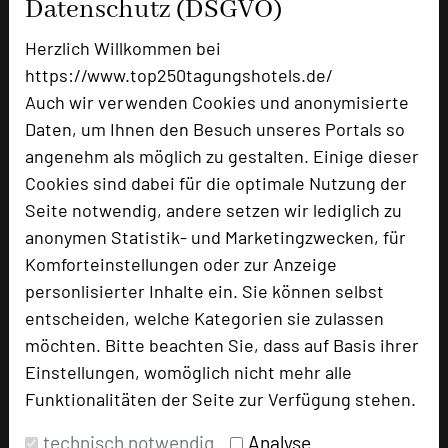
Datenschutz (DSGVO)
Hotel Schönbuch
Herzlich Willkommen bei
Lichtensteinstr. 45
https://www.top250tagungshotels.de/
72124 Pliezhausen
Auch wir verwenden Cookies und anonymisierte
Daten, um Ihnen den Besuch unseres Portals so
+49 7127 5607-0
phone
angenehm als möglich zu gestalten. Einige dieser
Email
mail
Cookies sind dabei für die optimale Nutzung der
Homepage
language
Seite notwendig, andere setzen wir lediglich zu
anonymen Statistik- und Marketingzwecken, für
Komforteinstellungen oder zur Anzeige
add_circle
zur Tagungsanfrage hinzufügen
personlisierter Inhalte ein. Sie können selbst
entscheiden, welche Kategorien sie zulassen
Bewertung
möchten. Bitte beachten Sie, dass auf Basis ihrer
Einstellungen, womöglich nicht mehr alle
Funktionalitäten der Seite zur Verfügung stehen.
Tagungsplaner
Tagungsleiter
technisch notwendig
Analyse