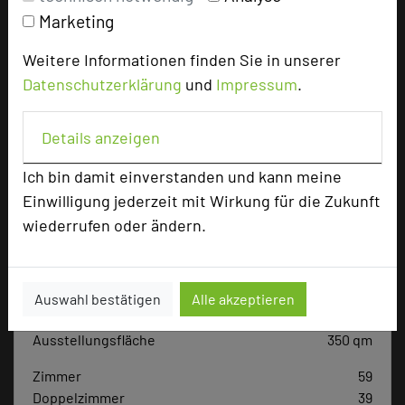
Marketing
Tagungsteilnehmer
Weitere Informationen finden Sie in unserer
Datenschutzerklärung
und
Impressum
.
Hotel bewerten
Details anzeigen
Hoteldaten
Ich bin damit einverstanden und kann meine
Einwilligung jederzeit mit Wirkung für die Zukunft
Max. Tagungskapazität (Personen)
wiederrufen oder ändern.
U-Form
60
Parlamentarisch
130
Reihenbestuhlung
180
Auswahl bestätigen
Alle akzeptieren
Tagungsräume
7
Ausstellungsfläche
350 qm
Zimmer
59
Doppelzimmer
39