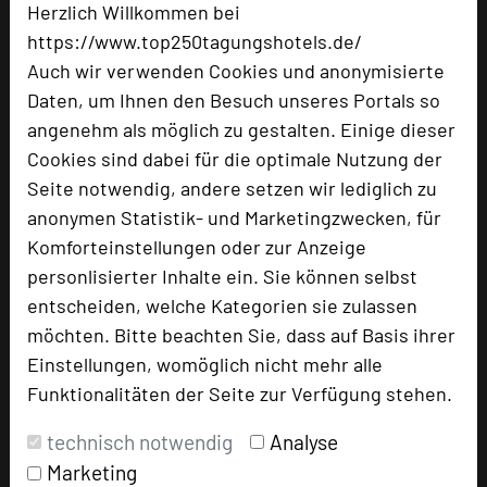
72124 Pliezhausen
Herzlich Willkommen bei
https://www.top250tagungshotels.de/
+49 7127 5607-0
phone
Auch wir verwenden Cookies und anonymisierte
Email
mail
Daten, um Ihnen den Besuch unseres Portals so
Homepage
language
angenehm als möglich zu gestalten. Einige dieser
Cookies sind dabei für die optimale Nutzung der
Seite notwendig, andere setzen wir lediglich zu
add_circle
zur Tagungsanfrage hinzufügen
anonymen Statistik- und Marketingzwecken, für
Komforteinstellungen oder zur Anzeige
personlisierter Inhalte ein. Sie können selbst
Bewertung
entscheiden, welche Kategorien sie zulassen
möchten. Bitte beachten Sie, dass auf Basis ihrer
Tagungsplaner
Einstellungen, womöglich nicht mehr alle
Funktionalitäten der Seite zur Verfügung stehen.
Tagungsleiter
Tagungsteilnehmer
technisch notwendig
Analyse
Marketing