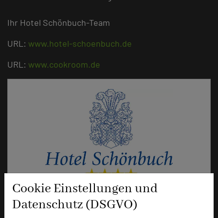
Ihr Hotel Schönbuch-Team
URL:
www.hotel-schoenbuch.de
URL:
www.cookroom.de
Cookie Einstellungen und
Hotel Schönbuch
Datenschutz (DSGVO)
Lichtensteinstr. 45