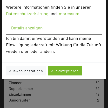
Weitere Informationen finden Sie in unserer
Hotel bewerten
Datenschutzerklärung
und
Impressum
.
Hoteldaten
Details anzeigen
Ich bin damit einverstanden und kann meine
Max. Tagungskapazität (Personen)
Einwilligung jederzeit mit Wirkung für die Zukunft
U-Form
60
wiederrufen oder ändern.
Parlamentarisch
130
Reihenbestuhlung
180
Tagungsräume
7
Auswahl bestätigen
Alle akzeptieren
Ausstellungsfläche
350 qm
Zimmer
59
Doppelzimmer
39
Einzelzimmer
18
Juniorsuiten
2