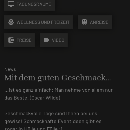
desktop_mac
TAGUNGSRÄUME
local_florist
train
WELLNESS UND FREIZEIT
ANREISE
account_balance_wallet
videocam
PREISE
VIDEO
News
Mit dem guten Geschmack...
...ist es ganz einfach: Man nehme von allem nur
das Beste. (Oscar Wilde)
Geschmackvolle Tage sind Ihnen bei uns
gewiss! Schmackhafte Eventideen gibt es
sogar in Hülle und Fülle ;)