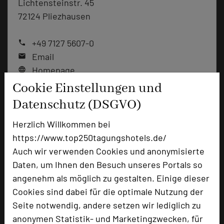
Lichtensteinstr. 45
72124 Pliezhausen
+49 7127 5607-0
phone
Email
mail
Homepage
language
Cookie Einstellungen und
Datenschutz (DSGVO)
add_circle
zur Tagungsanfrage hinzufügen
Herzlich Willkommen bei
https://www.top250tagungshotels.de/
Bewertung
Auch wir verwenden Cookies und anonymisierte
Daten, um Ihnen den Besuch unseres Portals so
angenehm als möglich zu gestalten. Einige dieser
Tagungsplaner
Cookies sind dabei für die optimale Nutzung der
Tagungsleiter
Seite notwendig, andere setzen wir lediglich zu
Tagungsteilnehmer
anonymen Statistik- und Marketingzwecken, für