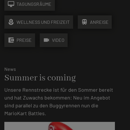
desktop_mac
TAGUNGSRÄUME
local_florist
train
WELLNESS UND FREIZEIT
ANREISE
account_balance_wallet
videocam
PREISE
VIDEO
News
Summer is coming
Unsere Rennstrecke ist für den Sommer bereit
und hat Zuwachs bekommen: Neu im Angebot
sind parallel zu den Buggyrennen nun die
MarioKart Battles.