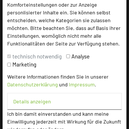
Komforteinstellungen oder zur Anzeige
personlisierter Inhalte ein. Sie können selbst
Hotel bewerten
entscheiden, welche Kategorien sie zulassen
möchten. Bitte beachten Sie, dass auf Basis ihrer
Einstellungen, womöglich nicht mehr alle
Hoteldaten
Funktionalitäten der Seite zur Verfügung stehen.
Max. Tagungskapazität (Personen)
technisch notwendig
Analyse
U-Form
60
Marketing
Parlamentarisch
130
Weitere Informationen finden Sie in unserer
Reihenbestuhlung
180
Tagungsräume
7
Datenschutzerklärung
und
Impressum
.
Ausstellungsfläche
350 qm
Details anzeigen
Zimmer
59
Doppelzimmer
39
Ich bin damit einverstanden und kann meine
Einzelzimmer
18
Einwilligung jederzeit mit Wirkung für die Zukunft
Juniorsuiten
2