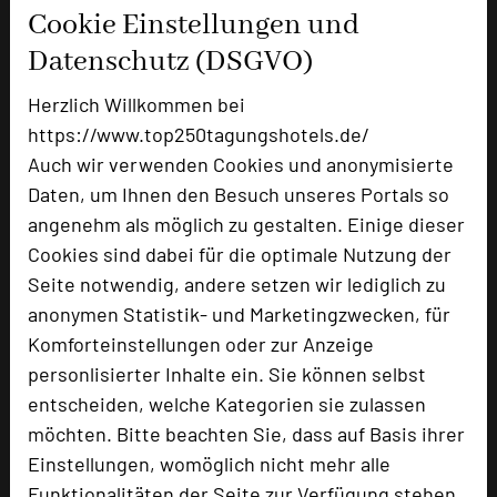
Bewertung
Cookie Einstellungen und
Datenschutz (DSGVO)
Tagungsplaner
Herzlich Willkommen bei
Tagungsleiter
https://www.top250tagungshotels.de/
Auch wir verwenden Cookies und anonymisierte
Daten, um Ihnen den Besuch unseres Portals so
Hotel bewerten
angenehm als möglich zu gestalten. Einige dieser
Cookies sind dabei für die optimale Nutzung der
Seite notwendig, andere setzen wir lediglich zu
Hoteldaten
anonymen Statistik- und Marketingzwecken, für
Komforteinstellungen oder zur Anzeige
Max. Tagungskapazität (Personen)
personlisierter Inhalte ein. Sie können selbst
U-Form
30
entscheiden, welche Kategorien sie zulassen
Parlamentarisch
160
möchten. Bitte beachten Sie, dass auf Basis ihrer
Reihenbestuhlung
256
Einstellungen, womöglich nicht mehr alle
Tagungsräume
5
Funktionalitäten der Seite zur Verfügung stehen.