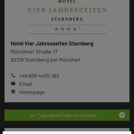
Hotel Vier Jahreszeiten Starnberg
Münchner Straße 17
82319 Starnberg bei München
+49 8151 4470-163
phone
Email
mail
Homepage
language
add_circle
zur Tagungsanfrage hinzufügen