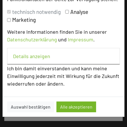
Ausstellungsfläche 6 Meetingsuiten
technisch notwendig
Analyse
Zimmer
122
Marketing
Doppelzimmer
114
Junior-Suiten
4
Weitere Informationen finden Sie in unserer
Deluxe-Suiten
4
Datenschutzerklärung
und
Impressum
.
Details anzeigen
Besonders geeignet für
Ich bin damit einverstanden und kann meine
Einwilligung jederzeit mit Wirkung für die Zukunft
Seminar, Konferenz, Event
wiederrufen oder ändern.
415 Seiten dieses Hotels wurden in den vergangenen
Auswahl bestätigen
Alle akzeptieren
30 Tagen auf diesem Portal aufgerufen.