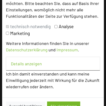
möchten. Bitte beachten Sie, dass auf Basis ihrer
Hotel am Vitalpark
Einstellungen, womöglich nicht mehr alle
In der Leineaue 2
Funktionalitäten der Seite zur Verfügung stehen.
37308 Heilbad Heiligenstadt
technisch notwendig
Analyse
Marketing
+49 3606 6637-820
phone
Email
mail
Weitere Informationen finden Sie in unserer
Homepage
language
Datenschutzerklärung
und
Impressum
.
Details anzeigen
add_circle
zur Tagungsanfrage hinzufügen
Ich bin damit einverstanden und kann meine
Einwilligung jederzeit mit Wirkung für die Zukunft
Hotel bewerten
wiederrufen oder ändern.
Hoteldaten
Auswahl bestätigen
Alle akzeptieren