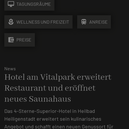
desktop_mac
TAGUNGSRÄUME
local_florist
train
WELLNESS UND FREIZEIT
ANREISE
account_balance_wallet
PREISE
News
Hotel am Vitalpark erweitert
Restaurant und eröffnet
neues Saunahaus
Das 4-Sterne-Superior-Hotel in Heilbad
Heiligenstadt erweitert sein kulinarisches
Angebot und schafft einen neuen Genussort für