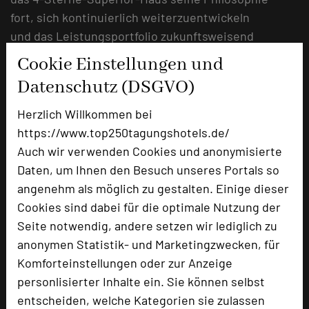
fort, sich kontinuierlich weiterzuentwickeln
und das Leistungsportfolio zukunftsweisend
auszubauen.
Cookie Einstellungen und
Datenschutz (DSGVO)
URL:
https://www.hotel-am-
vitalpark.de/de/blog/erweiter
Herzlich Willkommen bei
https://www.top250tagungshotels.de/
URL:
https://www.hotel-am-
Auch wir verwenden Cookies und anonymisierte
vitalpark.de/de/blog/neues-sa
Daten, um Ihnen den Besuch unseres Portals so
angenehm als möglich zu gestalten. Einige dieser
Cookies sind dabei für die optimale Nutzung der
Seite notwendig, andere setzen wir lediglich zu
anonymen Statistik- und Marketingzwecken, für
Komforteinstellungen oder zur Anzeige
personlisierter Inhalte ein. Sie können selbst
entscheiden, welche Kategorien sie zulassen