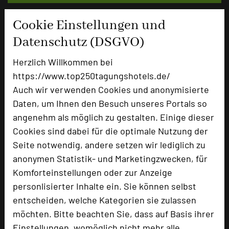
Cookie Einstellungen und
Bewertung
Datenschutz (DSGVO)
Herzlich Willkommen bei
Tagungsplaner
https://www.top250tagungshotels.de/
Tagungsleiter
Auch wir verwenden Cookies und anonymisierte
Tagungsteilnehmer
Daten, um Ihnen den Besuch unseres Portals so
angenehm als möglich zu gestalten. Einige dieser
Cookies sind dabei für die optimale Nutzung der
Hotel bewerten
Seite notwendig, andere setzen wir lediglich zu
anonymen Statistik- und Marketingzwecken, für
Komforteinstellungen oder zur Anzeige
Hoteldaten
personlisierter Inhalte ein. Sie können selbst
entscheiden, welche Kategorien sie zulassen
Max. Tagungskapazität (Personen)
möchten. Bitte beachten Sie, dass auf Basis ihrer
U-Form
30
Einstellungen, womöglich nicht mehr alle