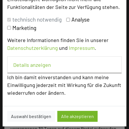
Parlamentarisch
50
Funktionalitäten der Seite zur Verfügung stehen.
Reihenbestuhlung
100
Tagungsräume
7
technisch notwendig
Analyse
Marketing
Ausstellungsfläche
60 qm
Weitere Informationen finden Sie in unserer
Zimmer
110
Doppelzimmer
106
Datenschutzerklärung
und
Impressum
.
Einzelzimmer
4
Details anzeigen
Ich bin damit einverstanden und kann meine
Besonders geeignet für
Einwilligung jederzeit mit Wirkung für die Zukunft
wiederrufen oder ändern.
Seminar, Konferenz, Klausur, Kreativprozesse
Auswahl bestätigen
Alle akzeptieren
3407 Seiten dieses Hotels wurden in den
vergangenen 30 Tagen auf diesem Portal aufgerufen.