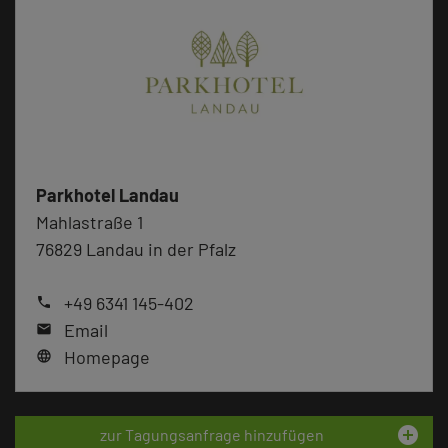
Parkhotel Landau
Mahlastraße 1
76829 Landau in der Pfalz
+49 6341 145-402
phone
Email
mail
Homepage
language
add_circle
zur Tagungsanfrage hinzufügen