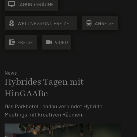
desktop_mac
TAGUNGSRÄUME
local_florist
train
WELLNESS UND FREIZEIT
ANREISE
account_balance_wallet
videocam
PREISE
VIDEO
News
Hybrides Tagen mit
HinGAABe
Das Parkhotel Landau verbindet Hybride
Meetings mit kreativen Räumen.