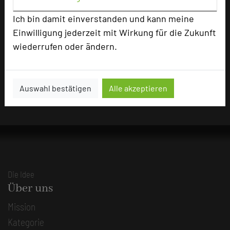
Ich bin damit einverstanden und kann meine
Einwilligung jederzeit mit Wirkung für die Zukunft
Impressum zum Hotel
wiederrufen oder ändern.
Für die Verwendung der Bilder haben die jeweiligen Hotels die
Nutzungsrechte für dieses Portal eingeräumt und sind dafür
verantwortlich.
Auswahl bestätigen
Alle akzeptieren
Die Idee
Über uns
Mission
Kategorie