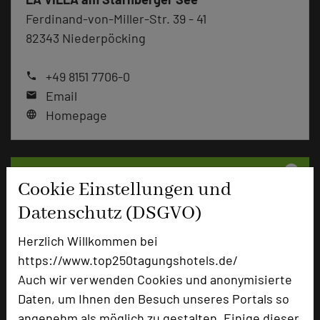
Ferdinand-von-Miller-Str. 39 - 41
82343 Niederpöcking
+49 8151 7706-0
phone
Email
mail
Homepage
language
add_circle
zur Tagungsanfrage hinzufügen
Cookie Einstellungen und
Datenschutz (DSGVO)
Hotel bewerten
Herzlich Willkommen bei
https://www.top250tagungshotels.de/
Hoteldaten
Auch wir verwenden Cookies und anonymisierte
Daten, um Ihnen den Besuch unseres Portals so
Max. Tagungskapazität (Personen)
angenehm als möglich zu gestalten. Einige dieser