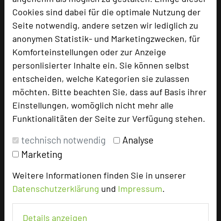
U-Form
35
Cookies sind dabei für die optimale Nutzung der
Parlamentarisch
70
Seite notwendig, andere setzen wir lediglich zu
Reihenbestuhlung
144
anonymen Statistik- und Marketingzwecken, für
Tagungsräume
5
Komforteinstellungen oder zur Anzeige
Zimmer
30
personlisierter Inhalte ein. Sie können selbst
Doppelzimmer
18
entscheiden, welche Kategorien sie zulassen
Einzelzimmer
12
möchten. Bitte beachten Sie, dass auf Basis ihrer
Einstellungen, womöglich nicht mehr alle
Funktionalitäten der Seite zur Verfügung stehen.
Besonders geeignet für
technisch notwendig
Analyse
Marketing
Seminar, Konferenz, Klausur, Event, Kreativprozesse
Weitere Informationen finden Sie in unserer
Datenschutzerklärung
und
Impressum
.
343 Seiten dieses Hotels wurden in den vergangenen
30 Tagen auf diesem Portal aufgerufen.
Details anzeigen