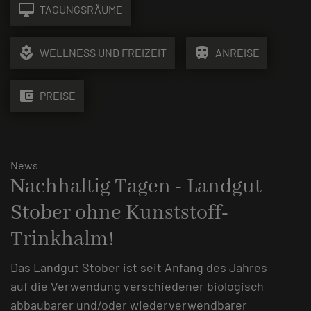
desktop_mac
TAGUNGSRÄUME
local_florist
train
WELLNESS UND FREIZEIT
ANREISE
account_balance_wallet
PREISE
News
Nachhaltig Tagen - Landgut
Stober ohne Kunststoff-
Trinkhalm!
Das Landgut Stober ist seit Anfang des Jahres
auf die Verwendung verschiedener biologisch
abbaubarer und/oder wiederverwendbarer