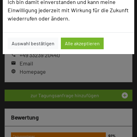
Ich bin damit einverstanden und kann meine
Einwilligung jederzeit mit Wirkung für die Zukunft
wiederrufen oder ändern.
Landgut Stober
Behnitzer Dorfstraße 27 - 31
14641 Nauen OT Groß Behnitz
Auswahl bestätigen
Alle akzeptieren
+49 33239 20440
phone
Email
mail
Homepage
language
add_circle
zur Tagungsanfrage hinzufügen
Bewertung
Tagungsplaner