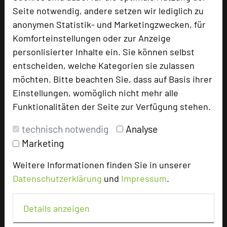
Frühjahr 2020 auf 300 erweitert. Mehrfach
Seite notwendig, andere setzen wir lediglich zu
ausgezeichnet als nachhaltigstes Hotel
anonymen Statistik- und Marketingzwecken, für
Deutschlands, grünstes Hotel Europas, 2x
Komforteinstellungen oder zur Anzeige
Gewinner des Green Awards GCB, erstes Bio-
personlisierter Inhalte ein. Sie können selbst
Hotel in Berlin/Brandenburg, erstes Hotel, was
entscheiden, welche Kategorien sie zulassen
in Brandenburg Geflüchtete eingestellt hat,
möchten. Bitte beachten Sie, dass auf Basis ihrer
erstes Hotel was sich im DNK-Bericht offenlegt.
Einstellungen, womöglich nicht mehr alle
Funktionalitäten der Seite zur Verfügung stehen.
URL:
https://www.landgut-
stober.de/tagungen-landgut-sto
technisch notwendig
Analyse
Marketing
Weitere Informationen finden Sie in unserer
Datenschutzerklärung
und
Impressum
.
Details anzeigen