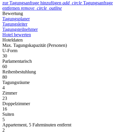
zur Tagungsanfrage hinzufügen
add_circle
Tagungsanfrage
entfernen
remove_circle_outline
Bewertung
Tagungsplaner
Tagungsleiter
Tagungsteilnehmer
Hotel bewerten
Hoteldaten
Max. Tagungskapazität (Personen)
U-Form
30
Parlamentarisch
60
Reihenbestuhlung
80
Tagungsräume
4
Zimmer
23
Doppelzimmer
16
Suiten
5
Appartement, 5 Fahrminuten entfernt
2