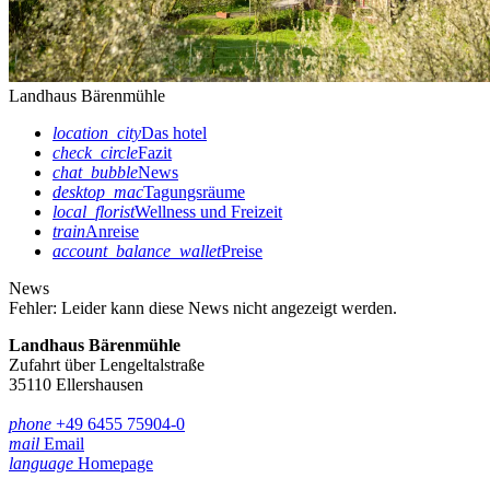
Landhaus Bärenmühle
location_city
Das hotel
check_circle
Fazit
chat_bubble
News
desktop_mac
Tagungsräume
local_florist
Wellness und Freizeit
train
Anreise
account_balance_wallet
Preise
News
Fehler:
Leider kann diese News nicht angezeigt werden.
Landhaus Bärenmühle
Zufahrt über Lengeltalstraße
35110 Ellershausen
phone
+49 6455 75904-0
mail
Email
language
Homepage