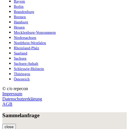
Bayern
Berlin
Brandenburg
Bremen
Hamburg
Hessen
Mecklenburg-Vorpommern
Niedersachsen
Nordrhein-Westfalen
Rheinland-Pfalz
Saarland
Sachsen
Sachsen-Anhalt
Schleswig-Holstein
Thüringen
Österreich
© c/o repecon
Impressum
Datenschutzerklärung
AGB
Sammelanfrage
close