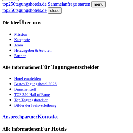
top250tagungshotels.de
Sammelanfrage starten
menu
top250tagungshotels.de
close
Über uns
Die Idee
Mission
Kategorie
Team
Herausgeber & Autoren
Partner
Für Tagungsentscheider
Alle Informationen
Hotel empfehlen
Bestes Tagungshotel 2026
Branchentreff
TOP 250 Hall of Fame
Top Tagungshotelier
Bilder der Preisverleihung
Kontakt
Ansprechpartner
Für Hotels
Alle Informationen