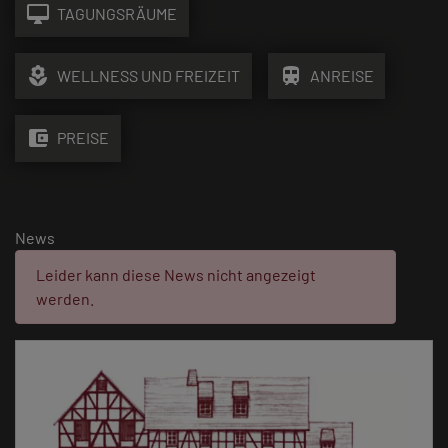
desktop_mac
TAGUNGSRÄUME
local_florist
train
WELLNESS UND FREIZEIT
ANREISE
account_balance_wallet
PREISE
News
Fehler:
Leider kann diese News nicht angezeigt
werden.