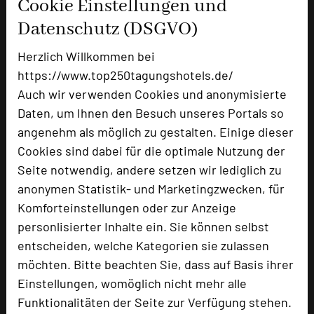
Cookie Einstellungen und
Zimmer
23
Datenschutz (DSGVO)
Doppelzimmer
16
Herzlich Willkommen bei
Suiten
5
Appartement, 5 Fahrminuten entfernt
2
https://www.top250tagungshotels.de/
Auch wir verwenden Cookies und anonymisierte
Daten, um Ihnen den Besuch unseres Portals so
angenehm als möglich zu gestalten. Einige dieser
Besonders geeignet für
Cookies sind dabei für die optimale Nutzung der
Seite notwendig, andere setzen wir lediglich zu
Seminar, Klausur, Kreativprozesse
anonymen Statistik- und Marketingzwecken, für
Komforteinstellungen oder zur Anzeige
personlisierter Inhalte ein. Sie können selbst
4891 Seiten dieses Hotels wurden in den
entscheiden, welche Kategorien sie zulassen
vergangenen 30 Tagen auf diesem Portal aufgerufen.
möchten. Bitte beachten Sie, dass auf Basis ihrer
Einstellungen, womöglich nicht mehr alle
Funktionalitäten der Seite zur Verfügung stehen.