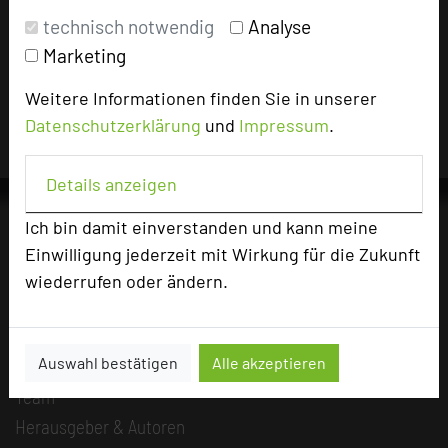
Impressum zum Hotel
technisch notwendig
Analyse
Für die Verwendung der Bilder haben die jeweiligen Hotels die
Marketing
Nutzungsrechte für dieses Portal eingeräumt und sind dafür
verantwortlich.
Weitere Informationen finden Sie in unserer
Datenschutzerklärung
und
Impressum
.
Details anzeigen
Ich bin damit einverstanden und kann meine
Einwilligung jederzeit mit Wirkung für die Zukunft
Die Idee
wiederrufen oder ändern.
Über uns
Mission
Auswahl bestätigen
Alle akzeptieren
Kategorie
Team
Herausgeber & Autoren