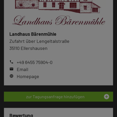
Landhaus Bärenmühle
Zufahrt über Lengeltalstraße
35110 Ellershausen
+49 6455 75904-0
phone
Email
mail
Homepage
language
add_circle
zur Tagungsanfrage hinzufügen
Bewertung