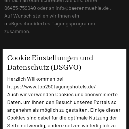
06455-759040 oder an info@baerenmuehle.de .
Auf Wunsch stellen wir Ihnen ein
maßgeschneidertes Tagungsprogramm
zusammen.
Cookie Einstellungen und
URL:
www.baerenmuehle.de
Datenschutz (DSGVO)
URL:
https://www.baerenmuehle.de
Herzlich Willkommen bei
https://www.top250tagungshotels.de/
Auch wir verwenden Cookies und anonymisierte
Daten, um Ihnen den Besuch unseres Portals so
angenehm als möglich zu gestalten. Einige dieser
Cookies sind dabei für die optimale Nutzung der
Seite notwendig, andere setzen wir lediglich zu