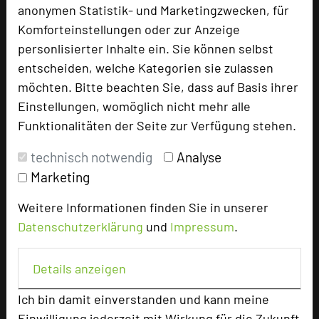
anonymen Statistik- und Marketingzwecken, für
Komforteinstellungen oder zur Anzeige
Landhaus Bärenmühle
personlisierter Inhalte ein. Sie können selbst
Zufahrt über Lengeltalstraße
entscheiden, welche Kategorien sie zulassen
35110 Ellershausen
möchten. Bitte beachten Sie, dass auf Basis ihrer
Einstellungen, womöglich nicht mehr alle
+49 6455 75904-0
Funktionalitäten der Seite zur Verfügung stehen.
phone
Email
mail
technisch notwendig
Analyse
Homepage
language
Marketing
Weitere Informationen finden Sie in unserer
add_circle
zur Tagungsanfrage hinzufügen
Datenschutzerklärung
und
Impressum
.
Details anzeigen
Bewertung
Ich bin damit einverstanden und kann meine
Tagungsplaner
Einwilligung jederzeit mit Wirkung für die Zukunft