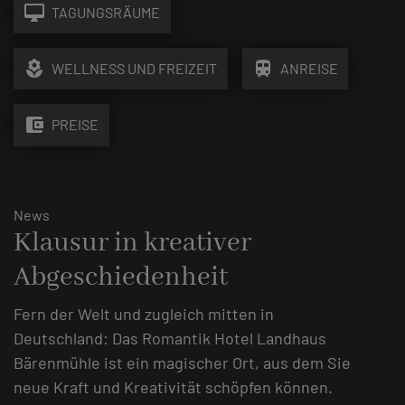
desktop_mac
TAGUNGSRÄUME
local_florist
train
WELLNESS UND FREIZEIT
ANREISE
account_balance_wallet
PREISE
News
Klausur in kreativer
Abgeschiedenheit
Fern der Welt und zugleich mitten in
Deutschland: Das Romantik Hotel Landhaus
Bärenmühle ist ein magischer Ort, aus dem Sie
neue Kraft und Kreativität schöpfen können.