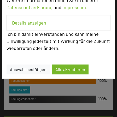
Weitere Informationen finden Sie in unserer
Datenschutzerklärung
und
Impressum
.
+49 6455 75904-0
phone
Email
mail
Details anzeigen
Homepage
language
Ich bin damit einverstanden und kann meine
Einwilligung jederzeit mit Wirkung für die Zukunft
add_circle
zur Tagungsanfrage hinzufügen
wiederrufen oder ändern.
Bewertung
Auswahl bestätigen
Alle akzeptieren
Tagungsplaner
Tagungsleiter
Tagungsteilnehmer