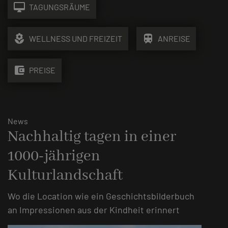
desktop_mac
TAGUNGSRÄUME
local_florist
train
WELLNESS UND FREIZEIT
ANREISE
account_balance_wallet
PREISE
News
Nachhaltig tagen in einer
1000-jährigen
Kulturlandschaft
Wo die Location wie ein Geschichtsbilderbuch
an Impressionen aus der Kindheit erinnert