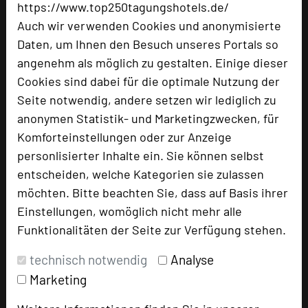
https://www.top250tagungshotels.de/
Informationen an unter info@baerenmuehle.de
Auch wir verwenden Cookies und anonymisierte
Weitere Informationen finden Sie auch unter:
Daten, um Ihnen den Besuch unseres Portals so
www.baerenmuehle.de
angenehm als möglich zu gestalten. Einige dieser
URL:
https://www.baerenmuehle.de
Cookies sind dabei für die optimale Nutzung der
Seite notwendig, andere setzen wir lediglich zu
anonymen Statistik- und Marketingzwecken, für
Komforteinstellungen oder zur Anzeige
personlisierter Inhalte ein. Sie können selbst
entscheiden, welche Kategorien sie zulassen
möchten. Bitte beachten Sie, dass auf Basis ihrer
Einstellungen, womöglich nicht mehr alle
Funktionalitäten der Seite zur Verfügung stehen.
technisch notwendig
Analyse
Landhaus Bärenmühle
Marketing
Zufahrt über Lengeltalstraße
35110 Ellershausen