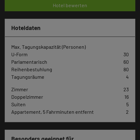
Hotel bewerten
Hoteldaten
Max. Tagungskapazität (Personen)
U-Form
30
Parlamentarisch
60
Reihenbestuhlung
80
Tagungsräume
4
Zimmer
23
Doppelzimmer
16
Suiten
5
Appartement, 5 Fahrminuten entfernt
2
Besonders geeignet für