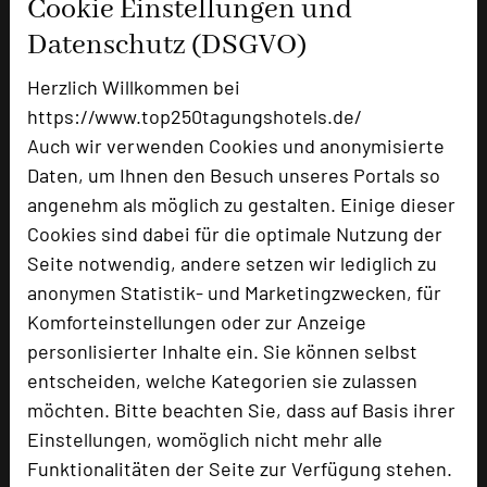
Cookie Einstellungen und
Zimmer
23
Datenschutz (DSGVO)
Doppelzimmer
16
Herzlich Willkommen bei
Suiten
5
Appartement, 5 Fahrminuten entfernt
2
https://www.top250tagungshotels.de/
Auch wir verwenden Cookies und anonymisierte
Daten, um Ihnen den Besuch unseres Portals so
angenehm als möglich zu gestalten. Einige dieser
Besonders geeignet für
Cookies sind dabei für die optimale Nutzung der
Seite notwendig, andere setzen wir lediglich zu
Seminar, Klausur, Kreativprozesse
anonymen Statistik- und Marketingzwecken, für
Komforteinstellungen oder zur Anzeige
personlisierter Inhalte ein. Sie können selbst
5120 Seiten dieses Hotels wurden in den
entscheiden, welche Kategorien sie zulassen
vergangenen 30 Tagen auf diesem Portal aufgerufen.
möchten. Bitte beachten Sie, dass auf Basis ihrer
Einstellungen, womöglich nicht mehr alle
Funktionalitäten der Seite zur Verfügung stehen.