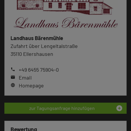
Landhaus Bärenmühle
Zufahrt über Lengeltalstraße
35110 Ellershausen
+49 6455 75904-0
phone
Email
mail
Homepage
language
add_circle
zur Tagungsanfrage hinzufügen
Bewertung