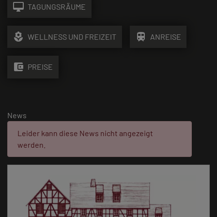
desktop_mac
TAGUNGSRÄUME
local_florist
train
WELLNESS UND FREIZEIT
ANREISE
account_balance_wallet
PREISE
News
Fehler:
Leider kann diese News nicht angezeigt
werden.