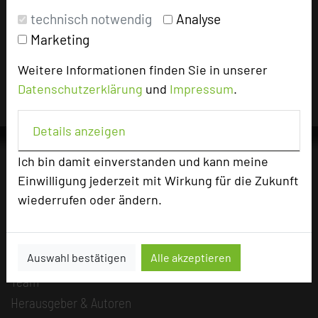
Impressum zum Hotel
technisch notwendig
Analyse
Für die Verwendung der Bilder haben die jeweiligen Hotels die
Marketing
Nutzungsrechte für dieses Portal eingeräumt und sind dafür
verantwortlich.
Weitere Informationen finden Sie in unserer
Datenschutzerklärung
und
Impressum
.
Details anzeigen
Ich bin damit einverstanden und kann meine
Einwilligung jederzeit mit Wirkung für die Zukunft
Die Idee
wiederrufen oder ändern.
Über uns
Mission
Auswahl bestätigen
Alle akzeptieren
Kategorie
Team
Herausgeber & Autoren