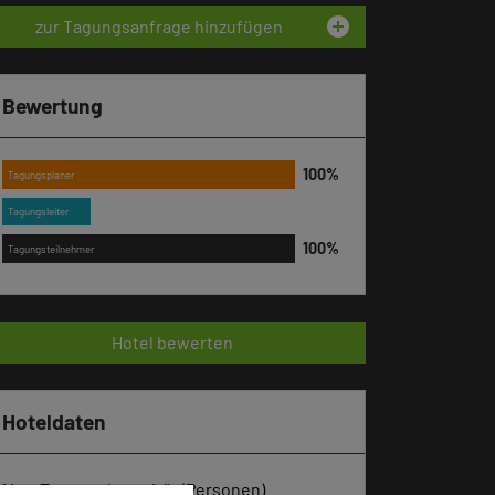
add_circle
zur Tagungsanfrage hinzufügen
Bewertung
Tagungsplaner
Tagungsleiter
Tagungsteilnehmer
Hotel bewerten
Hoteldaten
Max. Tagungskapazität (Personen)