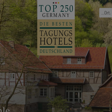
...
Ort
,
hle