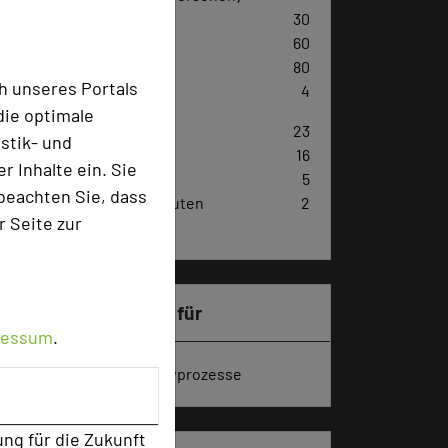
U-Form
30
Parlamentarisch
60
Reihenbestuhlung
80
h unseres Portals
Tagungsräume
4
die optimale
Zimmer
23
stik- und
Doppelzimmer
16
 Inhalte ein. Sie
Suiten
5
beachten Sie, dass
Appartement, 5 Fahrminuten
2
r Seite zur
entfernt
Besonders geeignet für
ressum
.
Seminar, Klausur, Kreativprozesse
ung für die Zukunft