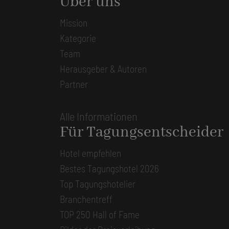
Über uns
Mission
Kategorie
Team
Herausgeber & Autoren
Partner
Alle Informationen
Für Tagungsentscheider
Hotel empfehlen
Bestes Tagungshotel 2026
Top Tagungshotelier
Branchentreff
TOP 250 Hall of Fame