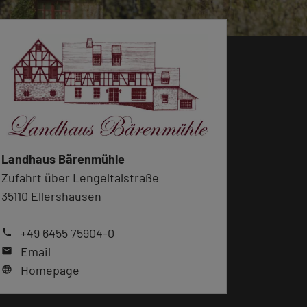
Landhaus Bärenmühle
Zufahrt über Lengeltalstraße
35110 Ellershausen
+49 6455 75904-0
phone
Email
mail
Homepage
language