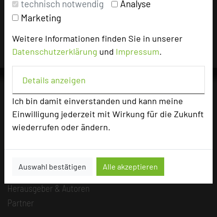
technisch notwendig
Analyse
Für die Verwendung der Bilder haben die jeweiligen Hotels die
Nutzungsrechte für dieses Portal eingeräumt und sind dafür
Marketing
verantwortlich.
Weitere Informationen finden Sie in unserer
Datenschutzerklärung
und
Impressum
.
Details anzeigen
Ich bin damit einverstanden und kann meine
Einwilligung jederzeit mit Wirkung für die Zukunft
Die Idee
Über uns
wiederrufen oder ändern.
Mission
Kategorie
Auswahl bestätigen
Alle akzeptieren
Team
Herausgeber & Autoren
Partner