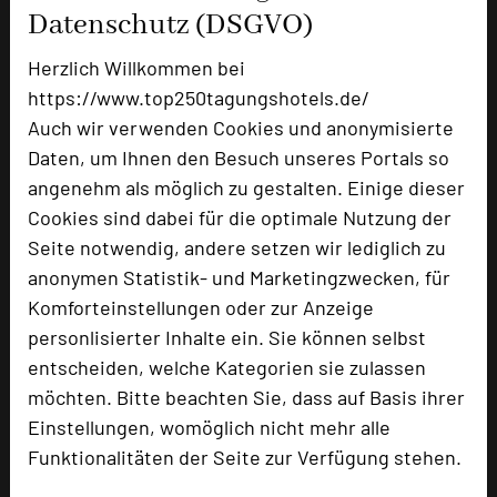
Datenschutz (DSGVO)
Zimmer
57
Doppelzimmer
53
Herzlich Willkommen bei
Einzelzimmer
4
https://www.top250tagungshotels.de/
Auch wir verwenden Cookies und anonymisierte
Daten, um Ihnen den Besuch unseres Portals so
Besonders geeignet für
angenehm als möglich zu gestalten. Einige dieser
Cookies sind dabei für die optimale Nutzung der
Seminar, Konferenz, Klausur, Event
Seite notwendig, andere setzen wir lediglich zu
anonymen Statistik- und Marketingzwecken, für
Komforteinstellungen oder zur Anzeige
personlisierter Inhalte ein. Sie können selbst
1707 Seiten dieses Hotels wurden in den
vergangenen 30 Tagen auf diesem Portal aufgerufen.
entscheiden, welche Kategorien sie zulassen
möchten. Bitte beachten Sie, dass auf Basis ihrer
Einstellungen, womöglich nicht mehr alle
Funktionalitäten der Seite zur Verfügung stehen.
Impressum zum Hotel