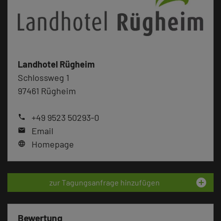
Landhotel Rügheim
Schlossweg 1
97461 Rügheim
+49 9523 50293-0
phone
Email
mail
Homepage
language
add_circle
zur Tagungsanfrage hinzufügen
Bewertung