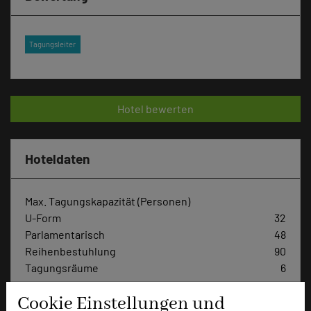
Tagungsleiter
Hotel bewerten
Hoteldaten
Max. Tagungskapazität (Personen)
U-Form
32
Parlamentarisch
48
Reihenbestuhlung
90
Tagungsräume
6
Ausstellungsfläche
300 qm
Cookie Einstellungen und