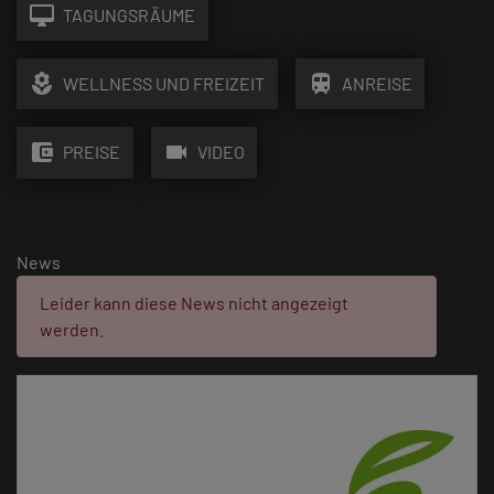
desktop_mac
TAGUNGSRÄUME
local_florist
train
WELLNESS UND FREIZEIT
ANREISE
account_balance_wallet
videocam
PREISE
VIDEO
News
Fehler:
Leider kann diese News nicht angezeigt
werden.