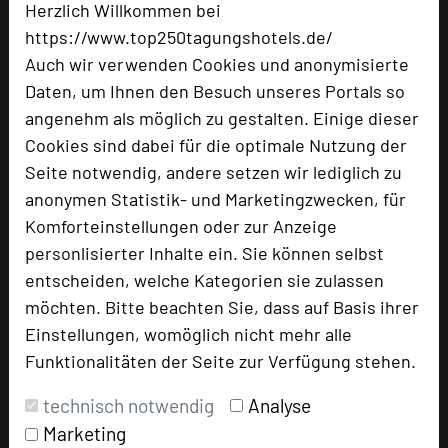
Herzlich Willkommen bei
Hauptstraße 26
https://www.top250tagungshotels.de/
89555 Steinheim
Auch wir verwenden Cookies und anonymisierte
Daten, um Ihnen den Besuch unseres Portals so
+49 7329 96150
phone
angenehm als möglich zu gestalten. Einige dieser
Email
mail
Cookies sind dabei für die optimale Nutzung der
Homepage
language
Seite notwendig, andere setzen wir lediglich zu
anonymen Statistik- und Marketingzwecken, für
Komforteinstellungen oder zur Anzeige
add_circle
zur Tagungsanfrage hinzufügen
personlisierter Inhalte ein. Sie können selbst
entscheiden, welche Kategorien sie zulassen
Bewertung
möchten. Bitte beachten Sie, dass auf Basis ihrer
Einstellungen, womöglich nicht mehr alle
Funktionalitäten der Seite zur Verfügung stehen.
Tagungsplaner
Tagungsleiter
technisch notwendig
Analyse
Marketing
Tagungsteilnehmer