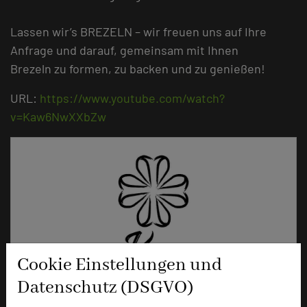
Lassen wir’s BREZELN – wir freuen uns auf Ihre
Anfrage und darauf, gemeinsam mit Ihnen
Brezeln zu formen, zu backen und zu genießen!
URL:
https://www.youtube.com/watch?
v=Kaw6NwXXbZw
Cookie Einstellungen und
Datenschutz (DSGVO)
Ringhotel sKreuz