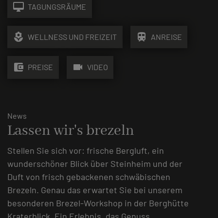
desktop_mac
TAGUNGSRÄUME
local_florist
train
WELLNESS UND FREIZEIT
ANREISE
account_balance_wallet
videocam
PREISE
VIDEO
News
Lassen wir's brezeln
Stellen Sie sich vor: frische Bergluft, ein
wunderschöner Blick über Steinheim und der
Duft von frisch gebackenen schwäbischen
Brezeln. Genau das erwartet Sie bei unserem
besonderen Brezel-Workshop in der Berghütte
Kraterblick. Ein Erlebnis, das Genuss,