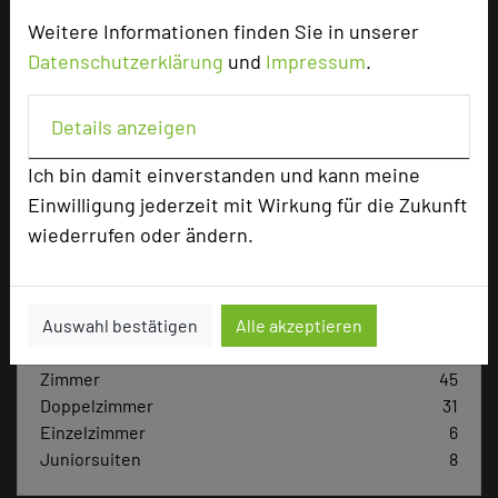
Weitere Informationen finden Sie in unserer
Datenschutzerklärung
und
Impressum
.
Hotel bewerten
Details anzeigen
Hoteldaten
Ich bin damit einverstanden und kann meine
Einwilligung jederzeit mit Wirkung für die Zukunft
Max. Tagungskapazität (Personen)
wiederrufen oder ändern.
U-Form
45
Parlamentarisch
50
Reihenbestuhlung
80
Auswahl bestätigen
Alle akzeptieren
Tagungsräume
4
Zimmer
45
Doppelzimmer
31
Einzelzimmer
6
Juniorsuiten
8