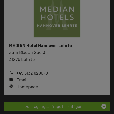
MEDIAN Hotel Hannover Lehrte
Zum Blauen See 3
31275 Lehrte
+49 5132 8290-0
phone
Email
mail
Homepage
language
add_circle
zur Tagungsanfrage hinzufügen