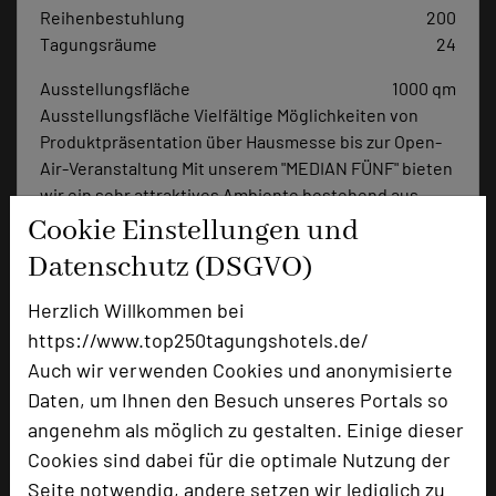
Reihenbestuhlung
200
Tagungsräume
24
Ausstellungsfläche
1000 qm
Ausstellungsfläche Vielfältige Möglichkeiten von
Produktpräsentation über Hausmesse bis zur Open-
Air-Veranstaltung Mit unserem "MEDIAN FÜNF" bieten
wir ein sehr attraktives Ambiente bestehend aus
einem mit KFZ-befahrbaren Tagungsraum mit 193m²,
Cookie Einstellungen und
einem Wintergarten kombiniert mit einer Aussen-
Datenschutz (DSGVO)
Eventfläche für Ausstellungen, Präsentationen,
Feierlichkeiten etc. Eine direkte Zufahrt für die
Herzlich Willkommen bei
Anlieferung von Material erleichtert den Aufbau. Ein
https://www.top250tagungshotels.de/
Bild sagt mehr als 1000 Worte: Besuchen Sie uns auf
Auch wir verwenden Cookies und anonymisierte
www-median-hotel.de und verschaffen Sie sich in
Daten, um Ihnen den Besuch unseres Portals so
einem 360° virtuellem Rundgang einen ersten
angenehm als möglich zu gestalten. Einige dieser
Eindruck.
Cookies sind dabei für die optimale Nutzung der
Zimmer
177
Seite notwendig, andere setzen wir lediglich zu