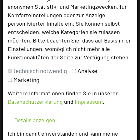
Doppelzimmer
95
anonymen Statistik- und Marketingzwecken, für
Einzelzimmer
77
Komforteinstellungen oder zur Anzeige
Trainerappartements
5
personlisierter Inhalte ein. Sie können selbst
entscheiden, welche Kategorien sie zulassen
möchten. Bitte beachten Sie, dass auf Basis ihrer
Besonders geeignet für
Einstellungen, womöglich nicht mehr alle
Funktionalitäten der Seite zur Verfügung stehen.
Seminar, Konferenz, Klausur
technisch notwendig
Analyse
Marketing
660 Seiten dieses Hotels wurden in den vergangenen
Weitere Informationen finden Sie in unserer
30 Tagen auf diesem Portal aufgerufen.
Datenschutzerklärung
und
Impressum
.
Details anzeigen
Impressum zum Hotel
Ich bin damit einverstanden und kann meine