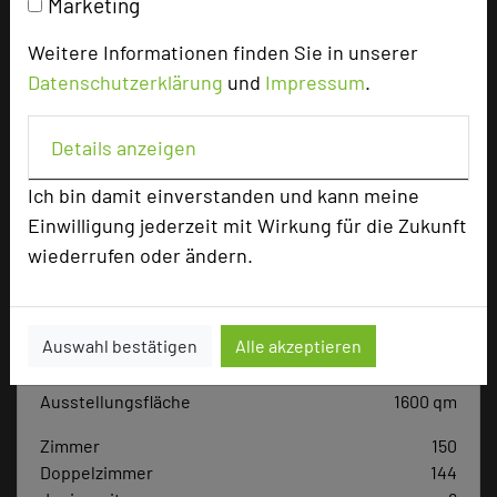
Marketing
Weitere Informationen finden Sie in unserer
Datenschutzerklärung
und
Impressum
.
Hotel bewerten
Details anzeigen
Hoteldaten
Ich bin damit einverstanden und kann meine
Einwilligung jederzeit mit Wirkung für die Zukunft
Max. Tagungskapazität (Personen)
wiederrufen oder ändern.
U-Form
60
Parlamentarisch
180
Reihenbestuhlung
600
Auswahl bestätigen
Alle akzeptieren
Tagungsräume
22
Ausstellungsfläche
1600 qm
Zimmer
150
Doppelzimmer
144