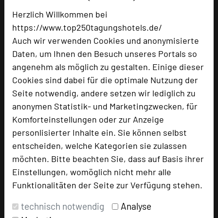
Herzlich Willkommen bei
https://www.top250tagungshotels.de/
Meiser Design Hotel
Auch wir verwenden Cookies und anonymisierte
Neue Allee 4
Daten, um Ihnen den Besuch unseres Portals so
91550 Dinkelsbühl
angenehm als möglich zu gestalten. Einige dieser
Cookies sind dabei für die optimale Nutzung der
+49 9851 529170-6670
phone
Seite notwendig, andere setzen wir lediglich zu
Email
mail
anonymen Statistik- und Marketingzwecken, für
Homepage
language
Komforteinstellungen oder zur Anzeige
personlisierter Inhalte ein. Sie können selbst
entscheiden, welche Kategorien sie zulassen
add_circle
zur Tagungsanfrage hinzufügen
möchten. Bitte beachten Sie, dass auf Basis ihrer
Einstellungen, womöglich nicht mehr alle
Bewertung
Funktionalitäten der Seite zur Verfügung stehen.
technisch notwendig
Analyse
Tagungsplaner