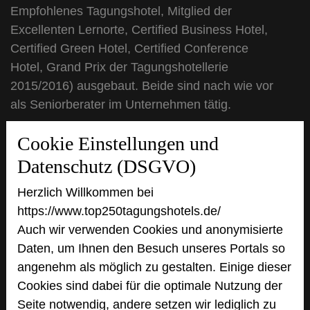
Empfohlenes Tagungshotel, Mitglied der
Excellenten Lernorte, Certified Business Hotel,
Certified Green Hotel, Certified Conference
Hotel, Grand Prix der Tagungshotellerie
2015/2016) ausgebaut. Beide sind nach wie vor
als Seniorberater im Unternehmen tätig.
URL:
https://www.mmhotels.de/
Cookie Einstellungen und
Datenschutz (DSGVO)
Herzlich Willkommen bei
https://www.top250tagungshotels.de/
Auch wir verwenden Cookies und anonymisierte
Daten, um Ihnen den Besuch unseres Portals so
angenehm als möglich zu gestalten. Einige dieser
Cookies sind dabei für die optimale Nutzung der
Seite notwendig, andere setzen wir lediglich zu