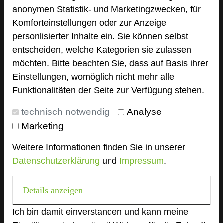
Mintrops Land Hotel Burgaltendorf
anonymen Statistik- und Marketingzwecken, für
Schwarzensteinweg 81
Komforteinstellungen oder zur Anzeige
45289 Essen
personlisierter Inhalte ein. Sie können selbst
entscheiden, welche Kategorien sie zulassen
phone
+49 201 5717-10
möchten. Bitte beachten Sie, dass auf Basis ihrer
mail
Email
Einstellungen, womöglich nicht mehr alle
language
Homepage
Funktionalitäten der Seite zur Verfügung stehen.
technisch notwendig
Analyse
add_circle
Marketing
zur Tagungsanfrage hinzufügen
Weitere Informationen finden Sie in unserer
Datenschutzerklärung
und
Impressum
.
Bewertung
Details anzeigen
Tagungsplaner
Ich bin damit einverstanden und kann meine
Tagungsleiter