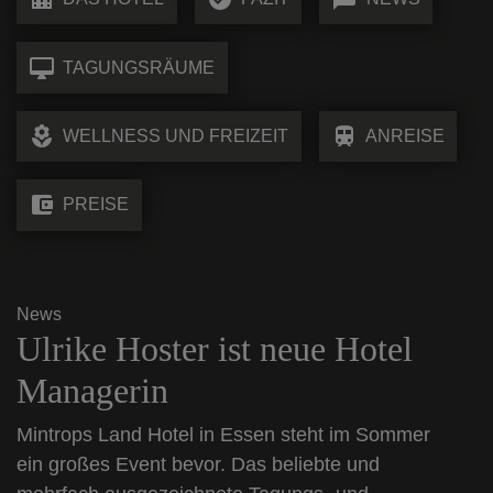
desktop_mac
TAGUNGSRÄUME
local_florist
train
WELLNESS UND FREIZEIT
ANREISE
account_balance_wallet
PREISE
News
Ulrike Hoster ist neue Hotel
Managerin
Mintrops Land Hotel in Essen steht im Sommer
ein großes Event bevor. Das beliebte und