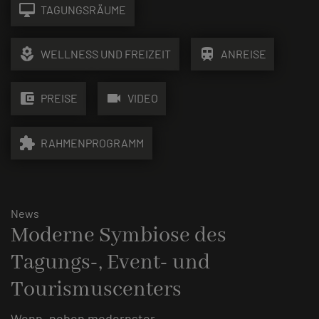
desktop_mac
TAGUNGSRÄUME
local_florist
train
WELLNESS UND FREIZEIT
ANREISE
account_balance_wallet
videocam
PREISE
VIDEO
extension
RAHMENPROGRAMM
News
Moderne Symbiose des
Tagungs-, Event- und
Tourismuscenters
Wenn, neben modernster