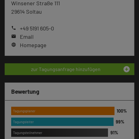
Winsener Straße 111
29614 Soltau
+49 5191 605-0
phone
Email
mail
Homepage
language
add_circle
zur Tagungsanfrage hinzufügen
Bewertung
Tagungsplaner
Tagungsleiter
Tagungsteilnehmer