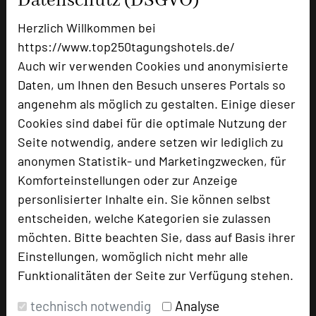
Datenschutz (DSGVO)
Hausgäste selbstverständlich mit einer Vielzahl
von Vorschlägen für weitere Aktivitäten, auch
Herzlich Willkommen bei
„Schlechtwettervarianten“ stehen zur
https://www.top250tagungshotels.de/
Verfügung. Ebenso individuelle
Auch wir verwenden Cookies und anonymisierte
Veranstaltungen, mit oder ohne Übernachtung,
Daten, um Ihnen den Besuch unseres Portals so
wie z.B. bei Jubiläen, Hochzeiten,
angenehm als möglich zu gestalten. Einige dieser
Geburtstagen, werden auf höchstem Niveau
Cookies sind dabei für die optimale Nutzung der
umgesetzt und erfreuen sich immer größerer
Seite notwendig, andere setzen wir lediglich zu
Beliebtheit.
anonymen Statistik- und Marketingzwecken, für
Komforteinstellungen oder zur Anzeige
Unser schönes Hotel stellt sich auch in diesem
personlisierter Inhalte ein. Sie können selbst
Jahr wieder der Wahl der besten 250
entscheiden, welche Kategorien sie zulassen
Tagungshotels Deutschlands. In den
möchten. Bitte beachten Sie, dass auf Basis ihrer
vergangenen Jahren ist es uns gelungen
Einstellungen, womöglich nicht mehr alle
Spitzenplatzierungen unter den 10 Besten der
Funktionalitäten der Seite zur Verfügung stehen.
TOP 250 Tagungshotels zu erreichen. Dafür sind
technisch notwendig
Analyse
wir all unseren Gästen überaus dankbar! Wir