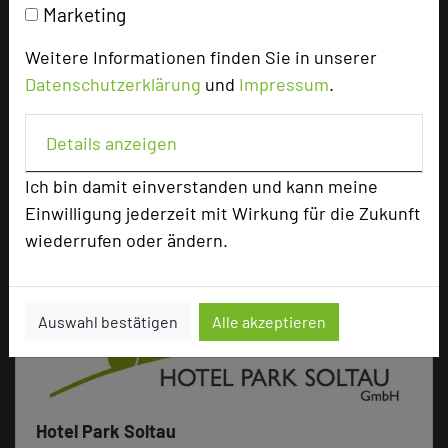
wünschen uns auch in diesem Jahr Ihre
Marketing
Unterstützung und rufen schon heute unsere
Weitere Informationen finden Sie in unserer
Kunden auf, auch in diesem Jahr wieder an der
Datenschutzerklärung
und
Impressum
.
Wahl der 250 besten Tagungshotels
teilzunehmen.
Details anzeigen
URL:
https://hotel-park-soltau.de/
Ich bin damit einverstanden und kann meine
Einwilligung jederzeit mit Wirkung für die Zukunft
wiederrufen oder ändern.
Auswahl bestätigen
Alle akzeptieren
Hotel Park Soltau