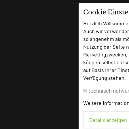
Cookie Einst
Herzlich Willkomme
Auch wir verwenden
so angenehm als mög
Nutzung der Seite n
Marketingzwecken, f
können selbst entsc
auf Basis ihrer Eins
Verfügung stehen.
technisch notwe
Weitere Information
Details anzeigen