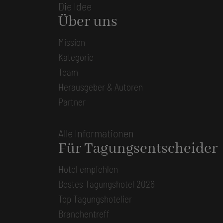
Die Idee
Über uns
Mission
Kategorie
Team
Herausgeber & Autoren
Partner
Alle Informationen
Für Tagungsentscheider
Hotel empfehlen
Bestes Tagungshotel 2026
Top Tagungshotelier
Branchentreff