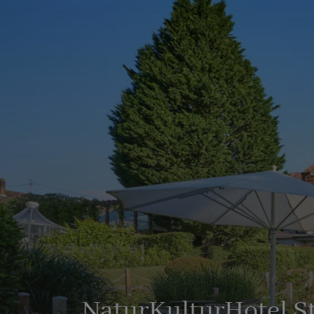
NaturKulturHotel S