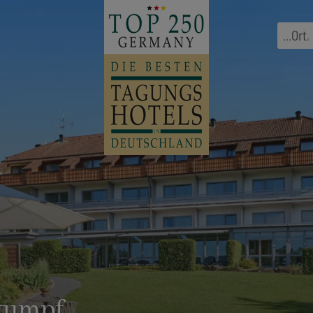
...
Ort
,
tumpf