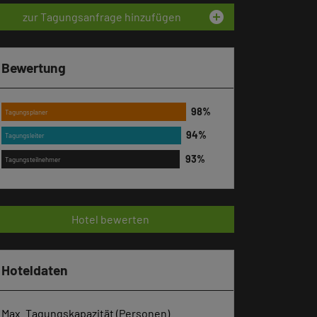
add_circle
zur Tagungsanfrage hinzufügen
Bewertung
Tagungsplaner
Tagungsleiter
Tagungsteilnehmer
Hotel bewerten
Hoteldaten
Max. Tagungskapazität (Personen)