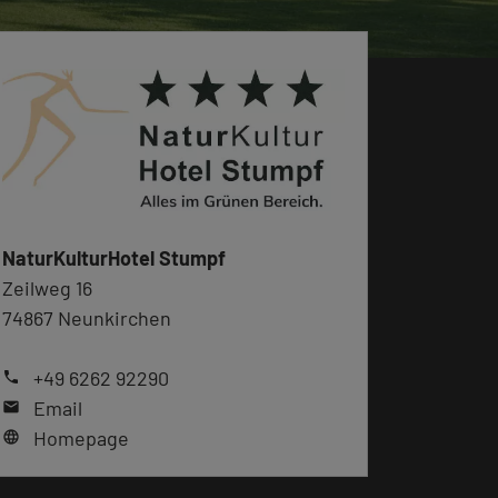
NaturKulturHotel Stumpf
Zeilweg 16
74867 Neunkirchen
+49 6262 92290
phone
Email
mail
Homepage
language