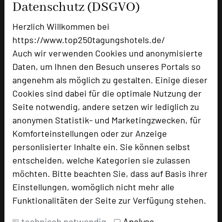
Datenschutz (DSGVO)
NaturKulturHotel Stumpf
Zeilweg 16
Herzlich Willkommen bei
74867 Neunkirchen
https://www.top250tagungshotels.de/
Auch wir verwenden Cookies und anonymisierte
+49 6262 92290
phone
Daten, um Ihnen den Besuch unseres Portals so
Email
mail
angenehm als möglich zu gestalten. Einige dieser
Homepage
language
Cookies sind dabei für die optimale Nutzung der
Seite notwendig, andere setzen wir lediglich zu
anonymen Statistik- und Marketingzwecken, für
add_circle
zur Tagungsanfrage hinzufügen
Komforteinstellungen oder zur Anzeige
personlisierter Inhalte ein. Sie können selbst
Bewertung
entscheiden, welche Kategorien sie zulassen
möchten. Bitte beachten Sie, dass auf Basis ihrer
Einstellungen, womöglich nicht mehr alle
Tagungsplaner
Funktionalitäten der Seite zur Verfügung stehen.
Tagungsleiter
technisch notwendig
Analyse