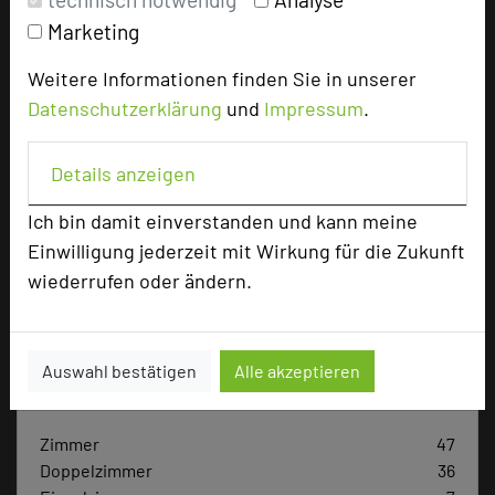
Tagungsteilnehmer
Marketing
Weitere Informationen finden Sie in unserer
Hotel bewerten
Datenschutzerklärung
und
Impressum
.
Details anzeigen
Hoteldaten
Ich bin damit einverstanden und kann meine
Einwilligung jederzeit mit Wirkung für die Zukunft
Max. Tagungskapazität (Personen)
U-Form
44
wiederrufen oder ändern.
Parlamentarisch
66
Reihenbestuhlung
80
Tagungsräume
6
Auswahl bestätigen
Alle akzeptieren
Ausstellungsfläche
125 qm
Zimmer
47
Doppelzimmer
36