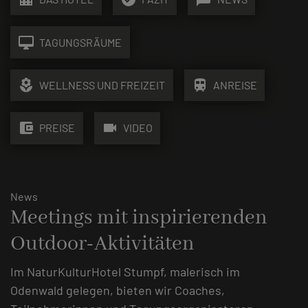
desktop_mac
TAGUNGSRÄUME
local_florist
train
WELLNESS UND FREIZEIT
ANREISE
account_balance_wallet
videocam
PREISE
VIDEO
News
Meetings mit inspirierenden
Outdoor-Aktivitäten
Im NaturKulturHotel Stumpf, malerisch im
Odenwald gelegen, bieten wir Coaches,