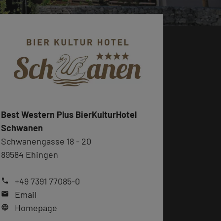
Best Western Plus BierKulturHotel
Schwanen
Schwanengasse 18 - 20
89584 Ehingen
+49 7391 77085-0
phone
Email
mail
Homepage
language