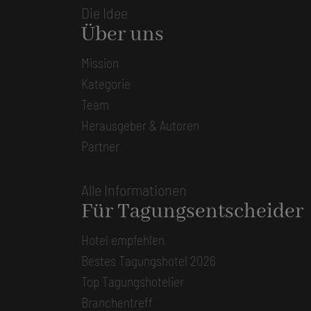
Die Idee
Über uns
Mission
Kategorie
Team
Herausgeber & Autoren
Partner
Alle Informationen
Für Tagungsentscheider
Hotel empfehlen
Bestes Tagungshotel 2026
Top Tagungshotelier
Branchentreff