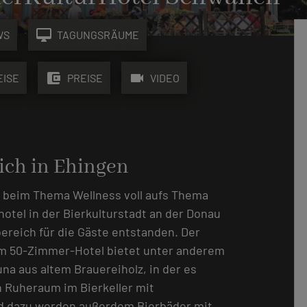
desktop_mac
WS
TAGUNGSRÄUME
account_balance_wallet
videocam
EISE
PREISE
VIDEO
ich in Ehingen
 beim Thema Wellness voll aufs Thema
hotel in der Bierkulturstadt an der Donau
bereich für die Gäste entstanden. Der
m 50-Zimmer-Hotel bietet unter anderem
na aus altem Brauereiholz, in der es
n Ruheraum im Bierkeller mit
nd dazu werden außerdem Bierbäder mit