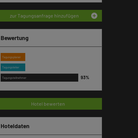
add_circle
zur Tagungsanfrage hinzufügen
Bewertung
Tagungsplaner
Tagungsleiter
Tagungsteilnehmer
Hotel bewerten
Hoteldaten