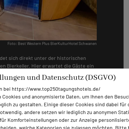
Foto: Best Western Plus BierKulturHotel Schwanen
det sich direkt unter der historischen
 Bierkeller. Hier erwartet die Gäste ein
ist gleichermaßen verwöhnt, in einem
ellungen und Datenschutz (DSGVO)
odernem Wellness vereint“, erklärt
n bei https://www.top250tagungshotels.de/
m Bruder Dominic, Eigentümer und
 Cookies und anonymisierte Daten, um Ihnen den Besuc
ierKulturHotel Schwanen in Ehingen ist.
lich zu gestalten. Einige dieser Cookies sind dabei für 
ts seit 1697 eine hauseigene Brauerei und
otwendig, andere setzen wir lediglich zu anonymen Stati
Schwanen am Standort, die seit Mitte des
ür Komforteinstellungen oder zur Anzeige personlisierter
 Familienbetrieb von Familie Miller geführt
heiden, welche Kategorien sie zulassen möchten. Bitte 