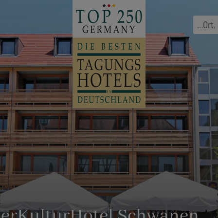
...
Ort
,
BierKulturHotel Schwanen