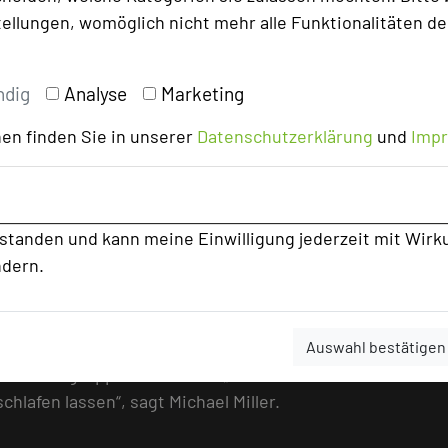
tellungen, womöglich nicht mehr alle Funktionalitäten de
uens ist fester Bestandteil der
n allen Hotelbereichen und -angeboten -
ndig
Analyse
Marketing
ider. „Wir haben zwölf Monate an der
che gearbeitet. Wir sind sehr stolz, dass
en finden Sie in unserer
Datenschutzerklärung
und
Imp
che Bier-Spezialanwendungen anbieten und
t nochmals erweitern können“, ergänzt
rstanden und kann meine Einwilligung jederzeit mit Wirk
ndern.
Faden durch die gesamte Ausstattung des
ltur“ mit Leben zu füllen, beispielsweise
 denen Hölzer des früheren Getreide- und
n. Eine für das Hotel angefertigte
Auswahl bestätigen
k und Sitzgruppe zusammen. „So wollen wir
chlafen lassen“, sagt Michael Miller.