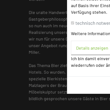
auf Basis ihrer Eins
Verfügung stehen.
Die uralte Handwerkstradition des Bierbra
Gastgeberphilosophie und spiegelt sich i
technisch notwe
so nun auch im neuen Wellnessbereich - w
Realisierung unseres neuen Wellnessberei
Weitere Information
wir nun für unsere Gäste so ungewöhnli
unser Angebot rund ums Thema Bier dami
Details anzeigen
Miller.
Ich bin damit einve
wiederrufen oder ä
Das Thema Bier zieht sich wie ein roter 
Hotels. So wurden, um den Begriff „Bierku
spezielle Bierkistenzimmer gefertigt, in
Malzlagers der Brauerei Verwendung fande
Möbelskulptur setzt sich zu Bett, Schran
bildlich gesprochen unsere Gäste in Bier s