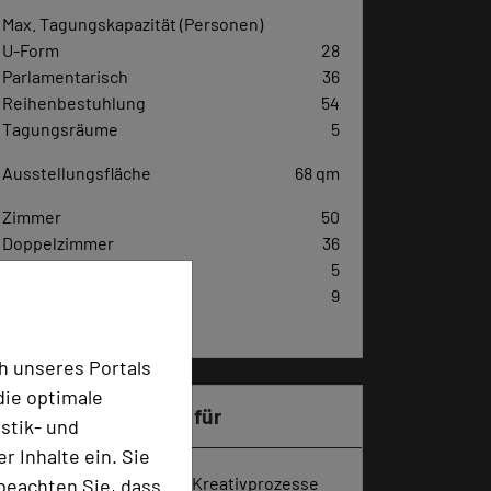
Max. Tagungskapazität (Personen)
U-Form
28
Parlamentarisch
36
Reihenbestuhlung
54
Tagungsräume
5
Ausstellungsfläche
68 qm
Zimmer
50
Doppelzimmer
36
Einzelzimmer
5
Suiten, Juniorsuiten,
9
Maisonettes
h unseres Portals
die optimale
Besonders geeignet für
stik- und
 Inhalte ein. Sie
Seminar, Klausur, Event, Kreativprozesse
beachten Sie, dass