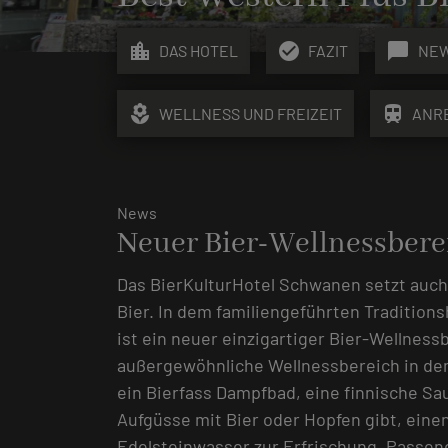
location_city
check_circle
chat_bubble
DAS HOTEL
FAZIT
NE
local_florist
train
WELLNESS UND FREIZEIT
ANR
News
Neuer Bier-Wellnessbere
Das BierKulturHotel Schwanen setzt auch
Bier. In dem familiengeführten Traditions
ist ein neuer einzigartiger Bier-Wellness
außergewöhnliche Wellnessbereich in de
ein Bierfass Dampfbad, eine finnische Sau
Aufgüsse mit Bier oder Hopfen gibt, eine
Edelsteinwasser zur Erfrischung. Passe