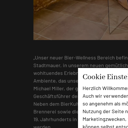
„Unser neuer Bier-Wellness Bereich befin
Stadtmauer, in unserem neuen gemütlichen
wohltuendes Erlebnis, das Körper und Ge
Cookie Einst
Ambiente, das unser Brauerei-Flair mit m
Herzlich Willkomme
Michael Miller, der gemeinsam mit seine
Auch wir verwenden
Geschäftsführer des Best Western Plus B
so angenehm als mög
Neben dem BierKulturHotel besteht berei
Nutzung der Seite n
Brennerei sowie die Gastwirtschaft zum 
Marketingzwecken, f
19. Jahrhunderts in fünfter Generation als
können selbst entsc
werden.