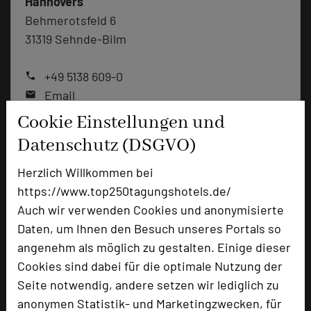
Hannovers
Behmerotsfeld 6
31319 Sehnde-Bilm
+49 5138 609-0
phone
Email
mail
Homepage
language
Cookie Einstellungen und
Datenschutz (DSGVO)
add_circle
zur Tagungsanfrage hinzufügen
Herzlich Willkommen bei
https://www.top250tagungshotels.de/
Auch wir verwenden Cookies und anonymisierte
Bewertung
Daten, um Ihnen den Besuch unseres Portals so
angenehm als möglich zu gestalten. Einige dieser
Tagungsplaner
Cookies sind dabei für die optimale Nutzung der
Seite notwendig, andere setzen wir lediglich zu
Tagungsleiter
anonymen Statistik- und Marketingzwecken, für
Tagungsteilnehmer