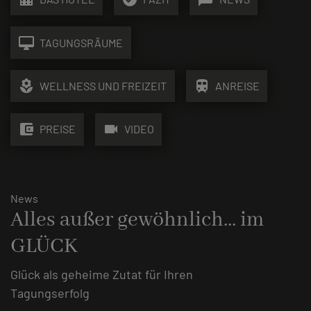
desktop_mac
TAGUNGSRÄUME
local_florist
train
WELLNESS UND FREIZEIT
ANREISE
account_balance_wallet
videocam
PREISE
VIDEO
News
Alles außer gewöhnlich... im
GLÜCK
Glück als geheime Zutat für Ihren
Tagungserfolg