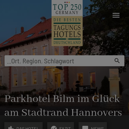
menu
...
Ort
,
Region
,
Schlagwort
search
Parkhotel Bilm im Glück
am Stadtrand Hannovers
location_city
check_circle
chat_bubble
DAS HOTEL
FAZIT
NEWS