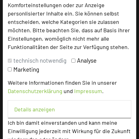
Komforteinstellungen oder zur Anzeige
personlisierter Inhalte ein. Sie können selbst
entscheiden, welche Kategorien sie zulassen
Hotel bewerten
möchten. Bitte beachten Sie, dass auf Basis ihrer
Einstellungen, womöglich nicht mehr alle
Funktionalitäten der Seite zur Verfügung stehen.
Hoteldaten
technisch notwendig
Analyse
Max. Tagungskapazität (Personen)
Marketing
U-Form
35
Parlamentarisch
48
Weitere Informationen finden Sie in unserer
Reihenbestuhlung
80
Datenschutzerklärung
und
Impressum
.
Tagungsräume
3
Details anzeigen
Ausstellungsfläche
200 qm
Zimmer
45
Ich bin damit einverstanden und kann meine
Doppelzimmer
24
Einwilligung jederzeit mit Wirkung für die Zukunft
Einzelzimmer
21