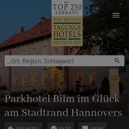
menu
...
Ort
,
Region
,
Schlagwort
search
Parkhotel Bilm im Glück
am Stadtrand Hannovers
location_city
check_circle
chat_bubble
DAS HOTEL
FAZIT
NEWS