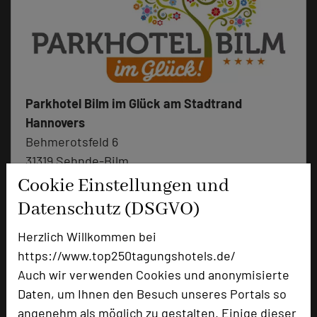
Parkhotel Bilm im Glück am Stadtrand
Hannovers
Behmerotsfeld 6
31319 Sehnde-Bilm
Cookie Einstellungen und
+49 5138 609-0
phone
Datenschutz (DSGVO)
Email
mail
Herzlich Willkommen bei
Homepage
language
https://www.top250tagungshotels.de/
Auch wir verwenden Cookies und anonymisierte
add_circle
zur Tagungsanfrage hinzufügen
Daten, um Ihnen den Besuch unseres Portals so
angenehm als möglich zu gestalten. Einige dieser