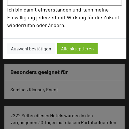
Reihenbestuhlung
80
Ich bin damit einverstanden und kann meine
Tagungsräume
3
Einwilligung jederzeit mit Wirkung für die Zukunft
Ausstellungsfläche
200 qm
wiederrufen oder ändern.
Zimmer
45
Doppelzimmer
24
Einzelzimmer
21
Auswahl bestätigen
Alle akzeptieren
Besonders geeignet für
Seminar, Klausur, Event
2222 Seiten dieses Hotels wurden in den
vergangenen 30 Tagen auf diesem Portal aufgerufen.