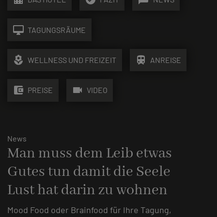
desktop_mac
TAGUNGSRÄUME
local_florist
train
WELLNESS UND FREIZEIT
ANREISE
account_balance_wallet
videocam
PREISE
VIDEO
News
Man muss dem Leib etwas
Gutes tun damit die Seele
Lust hat darin zu wohnen
Mood Food oder Brainfood für Ihre Tagung,