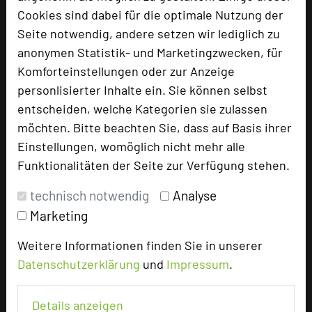
Cookies sind dabei für die optimale Nutzung der
Bewertung
Seite notwendig, andere setzen wir lediglich zu
anonymen Statistik- und Marketingzwecken, für
Komforteinstellungen oder zur Anzeige
Tagungsplaner
personlisierter Inhalte ein. Sie können selbst
Tagungsleiter
entscheiden, welche Kategorien sie zulassen
Tagungsteilnehmer
möchten. Bitte beachten Sie, dass auf Basis ihrer
Einstellungen, womöglich nicht mehr alle
Funktionalitäten der Seite zur Verfügung stehen.
Hotel bewerten
technisch notwendig
Analyse
Marketing
Hoteldaten
Weitere Informationen finden Sie in unserer
Datenschutzerklärung
und
Impressum
.
Max. Tagungskapazität (Personen)
U-Form
35
Parlamentarisch
48
Details anzeigen