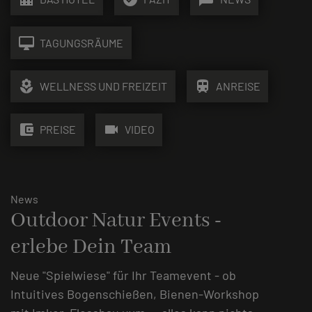
desktop_mac
TAGUNGSRÄUME
local_florist
train
WELLNESS UND FREIZEIT
ANREISE
account_balance_wallet
videocam
PREISE
VIDEO
News
Outdoor Natur Events -
erlebe Dein Team
Neue "Spielwiese" für Ihr Teamevent - ob
Intuitives Bogenschießen, Bienen-Workshop