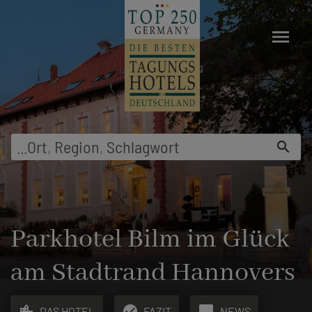
menu
...
Ort
,
Region
,
Schlagwort
search
Parkhotel Bilm im Glück
am Stadtrand Hannovers
location_city
check_circle
chat_bubble
DAS HOTEL
FAZIT
NEWS