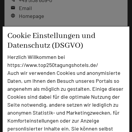
+49 5138 609-0
Email
mail
Homepage
language
Cookie Einstellungen und
add_circle
zur Tagungsanfrage hinzufügen
Datenschutz (DSGVO)
Herzlich Willkommen bei
Bewertung
https://www.top250tagungshotels.de/
Auch wir verwenden Cookies und anonymisierte
Tagungsplaner
Daten, um Ihnen den Besuch unseres Portals so
angenehm als möglich zu gestalten. Einige dieser
Tagungsleiter
Cookies sind dabei für die optimale Nutzung der
Tagungsteilnehmer
Seite notwendig, andere setzen wir lediglich zu
anonymen Statistik- und Marketingzwecken, für
Komforteinstellungen oder zur Anzeige
Hotel bewerten
personlisierter Inhalte ein. Sie können selbst