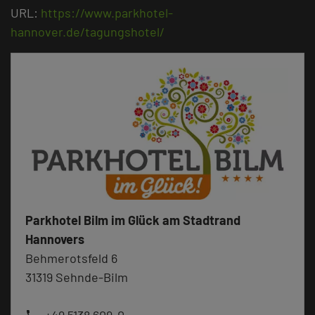
URL:
https://www.parkhotel-
hannover.de/tagungshotel/
Parkhotel Bilm im Glück am Stadtrand
Hannovers
Behmerotsfeld 6
31319 Sehnde-Bilm
phone