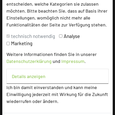
entscheiden, welche Kategorien sie zulassen
möchten. Bitte beachten Sie, dass auf Basis ihrer
Hoteldaten
Einstellungen, womöglich nicht mehr alle
Funktionalitäten der Seite zur Verfügung stehen.
Max. Tagungskapazität (Personen)
U-Form
35
technisch notwendig
Analyse
Parlamentarisch
48
Marketing
Reihenbestuhlung
80
Tagungsräume
3
Weitere Informationen finden Sie in unserer
Datenschutzerklärung
und
Impressum
.
Ausstellungsfläche
200 qm
Zimmer
45
Details anzeigen
Doppelzimmer
24
Einzelzimmer
21
Ich bin damit einverstanden und kann meine
Einwilligung jederzeit mit Wirkung für die Zukunft
wiederrufen oder ändern.
Besonders geeignet für