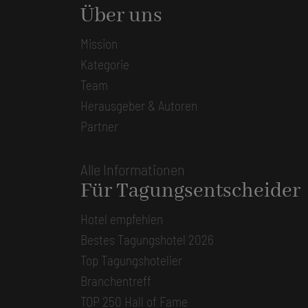
Über uns
Mission
Kategorie
Team
Herausgeber & Autoren
Partner
Alle Informationen
Für Tagungsentscheider
Hotel empfehlen
Bestes Tagungshotel 2026
Top Tagungshotelier
Branchentreff
TOP 250 Hall of Fame