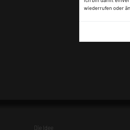
Ich bin damit einve
wiederrufen oder ä
Die Idee