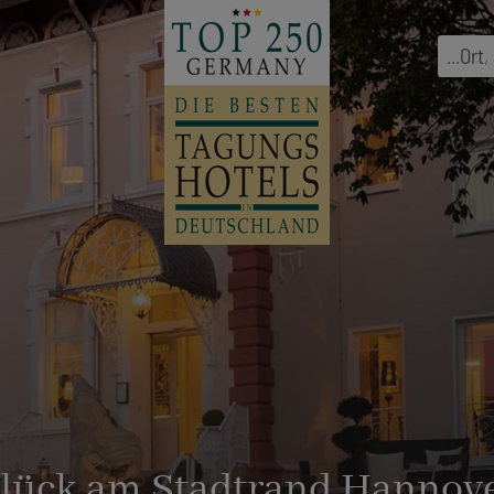
...
Ort
,
Glück am Stadtrand Hannov