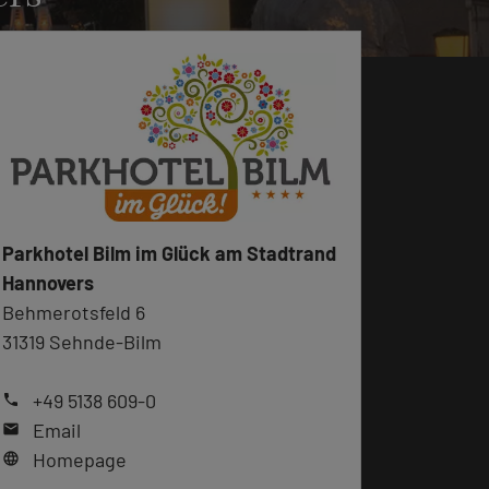
Parkhotel Bilm im Glück am Stadtrand
Hannovers
Behmerotsfeld 6
31319 Sehnde-Bilm
+49 5138 609-0
phone
Email
mail
Homepage
language