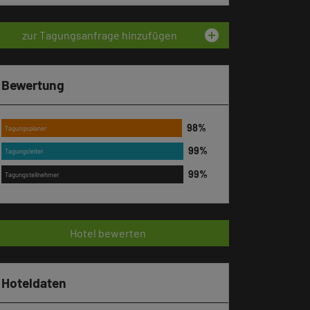
add_circle
zur Tagungsanfrage hinzufügen
Bewertung
Tagungsplaner
Tagungsleiter
Tagungsteilnehmer
Hotel bewerten
Hoteldaten