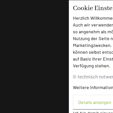
Cookie Einst
Herzlich Willkomme
Auch wir verwenden
so angenehm als mög
Nutzung der Seite n
Marketingzwecken, f
können selbst entsc
auf Basis ihrer Eins
Verfügung stehen.
technisch notwe
Weitere Information
Details anzeigen