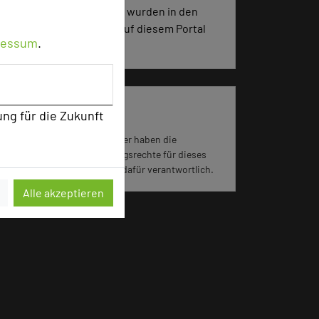
477 Seiten dieses Hotels wurden in den
vergangenen 30 Tagen auf diesem Portal
ressum
.
aufgerufen.
Impressum zum Hotel
ung für die Zukunft
Für die Verwendung der Bilder haben die
jeweiligen Hotels die Nutzungsrechte für dieses
Portal eingeräumt und sind dafür verantwortlich.
Alle akzeptieren