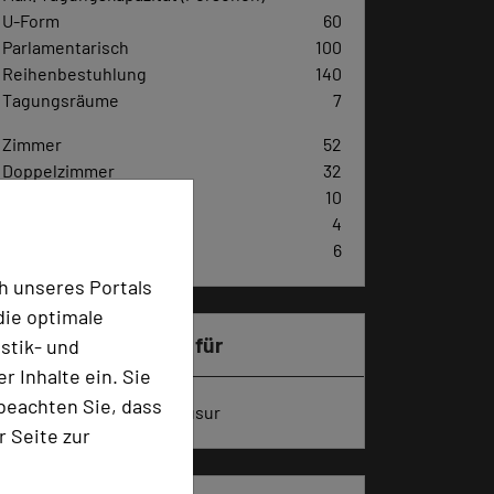
U-Form
60
Parlamentarisch
100
Reihenbestuhlung
140
Tagungsräume
7
Zimmer
52
Doppelzimmer
32
Einzelzimmer
10
Landhaus-Suiten
4
Appartements
6
h unseres Portals
die optimale
Besonders geeignet für
stik- und
 Inhalte ein. Sie
beachten Sie, dass
Seminar, Konferenz, Klausur
r Seite zur