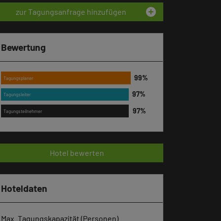
add_circle
zur Tagungsanfrage hinzufügen
Bewertung
Tagungsplaner
Tagungsleiter
Tagungsteilnehmer
Hotel bewerten
Hoteldaten
Max. Tagungskapazität (Personen)