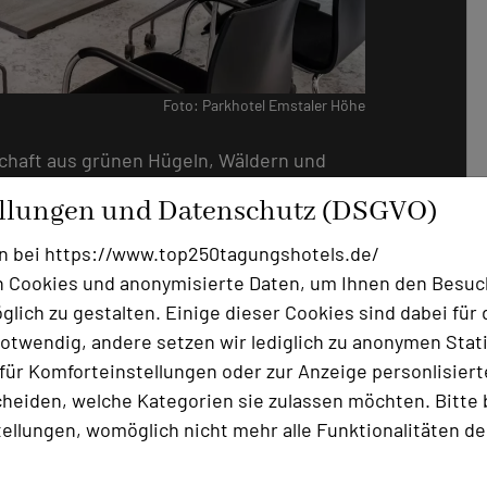
Foto: Parkhotel Emstaler Höhe
chaft aus grünen Hügeln, Wäldern und
s Parkhotel Emstaler Höhe der ideale Ort,
ellungen und Datenschutz (DSGVO)
ät fließen zu lassen. Die ruhige und
engarten schafft die perfekte
n bei https://www.top250tagungshotels.de/
halten, abseits der Hektik des Alltags.
 Cookies und anonymisierte Daten, um Ihnen den Besuc
lich zu gestalten. Einige dieser Cookies sind dabei für 
ant gestaltet, um höchsten Ansprüchen
otwendig, andere setzen wir lediglich zu anonymen Stati
uhlung sorgt für Komfort und unterstützt
ür Komforteinstellungen oder zur Anzeige personlisierter
der Raum ist lichtdurchflutet und mit
heiden, welche Kategorien sie zulassen möchten. Bitte 
m reibungslose Präsentationen und
tellungen, womöglich nicht mehr alle Funktionalitäten de