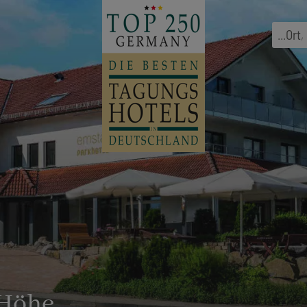
...
Ort
,
 Höhe