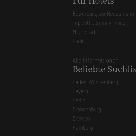
Für Hotels
Bewerbung zur Neuaufnahm
Top 250 Germany Inside
MICE Start
Login
Alle Informationen
Beliebte Suchli
Baden-Württemberg
Bayern
Berlin
Brandenburg
Bremen
Hamburg