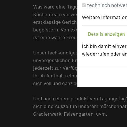
technisch notwe
Was wäre eine Tagung ohne kulinarische 
Küchenteam verwendet nur die frischest
Weitere Information
erstklassige Gerichte zuzubereiten, die 
begeistern. Von exquisiten Menüs bis hin
Details anzeigen
ist eine wahre Freude.
Ich bin damit einve
Unser fachkundiges Servicepersonal ist d
wiederrufen oder ä
unvergesslichen Erlebnis zu machen. Uns
jederzeit zur Verfügung, um sicherzustell
Ihr Aufenthalt reibungslos verläuft. Wir 
sich voll und ganz auf Ihre Tagung konzen
Und nach einem produktiven Tagungstag?
sich eine Auszeit in unserem märchenhaf
Gradierwerk, Felsengarten, uvm.