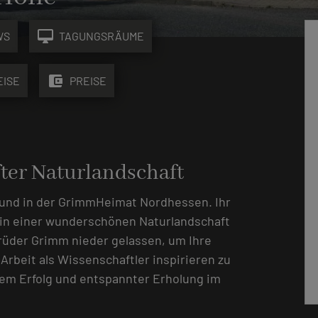
desktop_mac
WS
TAGUNGSRÄUME
account_balance_wallet
EISE
PREISE
er Naturlandschaft
und in der GrimmHeimat Nordhessen. Ihr
n in einer wunderschönen Naturlandschaft
Brüder Grimm nieder gelassen, um Ihre
Arbeit als Wissenschaftler inspirieren zu
rem Erfolg und entspannter Erholung im