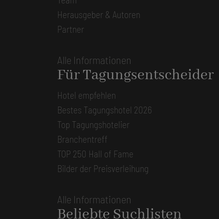
Herausgeber & Autoren
Partner
Alle Informationen
Für Tagungsentscheider
Hotel empfehlen
Bestes Tagungshotel 2026
Top Tagungshotelier
Branchentreff
TOP 250 Hall of Fame
Bilder der Preisverleihung
Alle Informationen
Beliebte Suchlisten