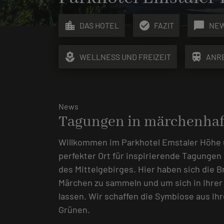
location_city
check_circle
chat_bubble
DAS HOTEL
FAZIT
NE
local_florist
train
WELLNESS UND FREIZEIT
ANR
News
Tagungen in märchenhaft
Willkommen im Parkhotel Emstaler Höhe 
perfekter Ort für inspirierende Tagunge
des Mittelgebirges. Hier haben sich die 
Märchen zu sammeln und um sich in Ihrer 
lassen. Wir schaffen die Symbiose aus Ih
Grünen.