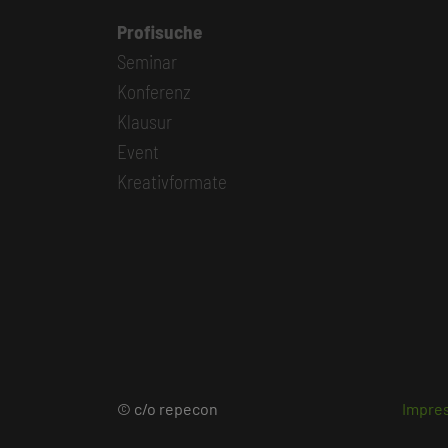
Profisuche
Seminar
Konferenz
Klausur
Event
Kreativformate
© c/o repecon
Impre