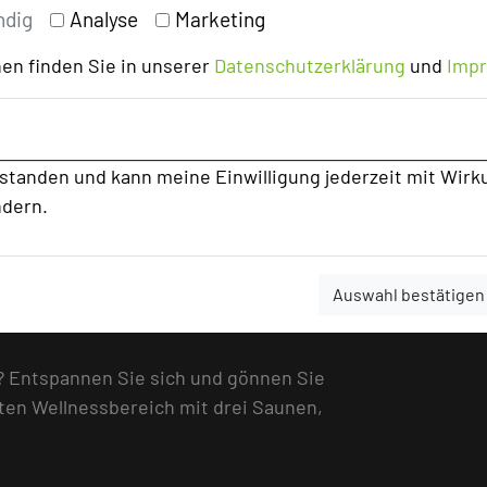
ndig
Analyse
Marketing
Genüsse? Unser erstklassiges
en Zutaten aus der Region, um
en finden Sie in unserer
Datenschutzerklärung
und
Imp
sowohl den Gaumen als auch die Sinne
 zu leichten Pausensnacks - jede Mahlzeit
rstanden und kann meine Einwilligung jederzeit mit Wirk
arauf ausgerichtet, Ihre Tagung zu einem
ndern.
er engagiertes Team steht Ihnen
en, dass jede Anforderung erfüllt wird und
kümmern uns um jedes Detail, damit Sie
Auswahl bestätigen
trieren können.
 Entspannen Sie sich und gönnen Sie
ten Wellnessbereich mit drei Saunen,