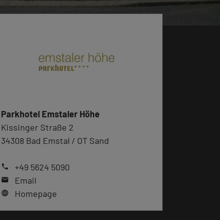
Parkhotel Emstaler Höhe
Kissinger Straße 2
34308 Bad Emstal / OT Sand
+49 5624 5090
phone
Email
mail
Homepage
language