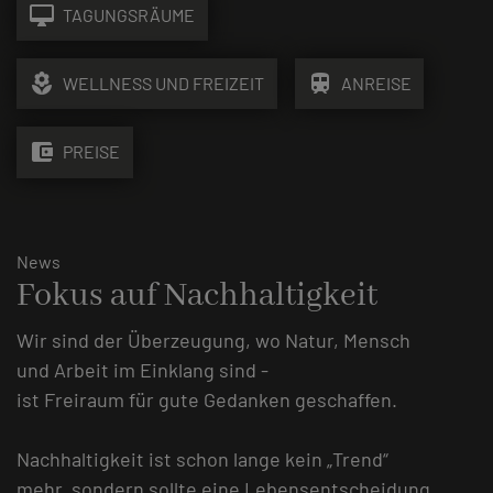
desktop_mac
TAGUNGSRÄUME
local_florist
train
WELLNESS UND FREIZEIT
ANREISE
account_balance_wallet
PREISE
News
Fokus auf Nachhaltigkeit
Wir sind der Überzeugung, wo Natur, Mensch
und Arbeit im Einklang sind -
ist Freiraum für gute Gedanken geschaffen.
Nachhaltigkeit ist schon lange kein „Trend“
mehr, sondern sollte eine Lebensentscheidung