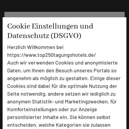
Cookie Einstellungen und
Datenschutz (DSGVO)
Herzlich Willkommen bei
https://www.top250tagungshotels.de/
Auch wir verwenden Cookies und anonymisierte
Daten, um Ihnen den Besuch unseres Portals so
angenehm als möglich zu gestalten. Einige dieser
Parkhotel Schillerhain
Cookies sind dabei für die optimale Nutzung der
Schillerhain 1
Seite notwendig, andere setzen wir lediglich zu
67292 Kirchheimbolanden
anonymen Statistik- und Marketingzwecken, für
Komforteinstellungen oder zur Anzeige
+49 6352 712-0
phone
personlisierter Inhalte ein. Sie können selbst
Email
mail
entscheiden, welche Kategorien sie zulassen
Homepage
language