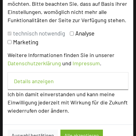
möchten. Bitte beachten Sie, dass auf Basis ihrer
Einstellungen, womöglich nicht mehr alle
Funktionalitäten der Seite zur Verfügung stehen.
add_circle
zur Tagungsanfrage hinzufügen
technisch notwendig
Analyse
Marketing
Bewertung
Weitere Informationen finden Sie in unserer
Datenschutzerklärung
und
Impressum
.
Tagungsplaner
Tagungsleiter
Details anzeigen
Tagungsteilnehmer
Ich bin damit einverstanden und kann meine
Einwilligung jederzeit mit Wirkung für die Zukunft
Hotel bewerten
wiederrufen oder ändern.
Hoteldaten
Auswahl bestätigen
Alle akzeptieren